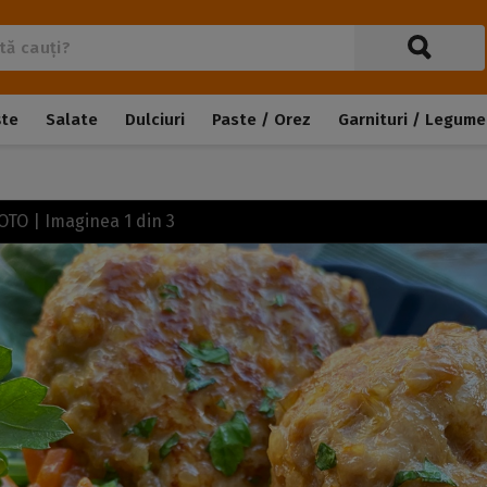
ște
Salate
Dulciuri
Paste / Orez
Garnituri / Legume
 FOTO | Imaginea
1
din
3