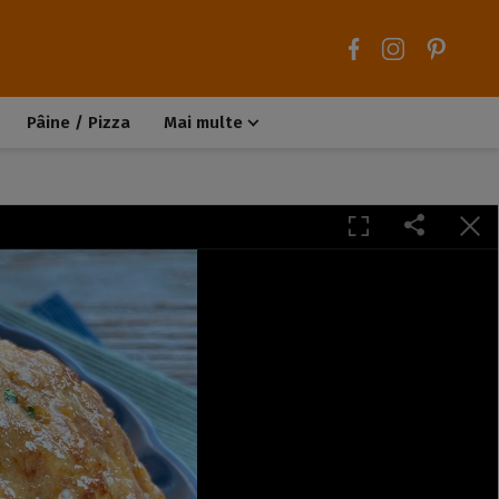
Pâine / Pizza
Mai multe
Aluaturi dulci
Aluaturi sărate
Chiteluțe / Carne tocată
Muffins / Cupcakes
Biscuiți / Fursecuri
Deserturi de post
Înghețată
Tarte sărate
Tarte dulci / Cheesecake
Decorațiuni / Condimente
Rețete de bază
Selecții rețete
Trucuri și sfaturi culinare