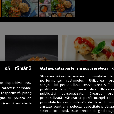
e să rămână
Atât noi, cât și partenerii noștri prelucrăm 
Mâncăruri cu carne
Rețete de post
Stocarea și/sau accesarea informațiilor de
Pipote de pui cu morcovi
Chiftele de orez cu ciuperci,
performanței reclamelor. Utilizarea pro
 dispozitivul dvs.,
caramelizați
de post
conținutului personalizat. Dezvoltarea și îmb
u caracter personal.
profilurilor de conținut personalizat. Utilizare
 respectiv vă puteți
publicității personalizate. Crearea prof
personalizată. Măsurarea performanței conțin
ina cu politica de
prin statistici sau combinații de date din sur
i și nu vă vor afecta
limitate pentru a selecta publicitatea. Utili
selecta conținutul. Date precise de geolocație