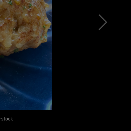
Rețete fel de fel de la
prieteni
Rețete pentru Valentine’s
Day / Dragobete și 1 Martie
Conserve
Băuturi
Rețete de post
Ricette in italiano
erstock