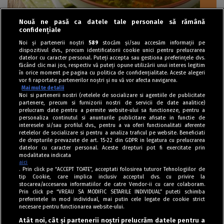
Nouă ne pasă ca datele tale personale să rămână
confidențiale
Ciorbe / Supe
Noi și partenerii noștri
589
stocăm și/sau accesăm informații pe
dispozitivul dvs., precum identificatorii cookie unici pentru prelucrarea
Supă de pui cu orez și legume
datelor cu caracter personal. Puteți accepta sau gestiona preferințele dvs.
făcând clic mai jos, respectiv vă puteți opune utilizării unui interes legitim
în orice moment pe pagina cu politica de confidențialitate. Aceste alegeri
vor fi raportate partenerilor noștri și nu vă vor afecta navigarea.
Mai multe detalii
Noi si partenerii nostri (retelele de socializare si agentiile de publicitate
partenere, precum si furnizorii nostri de servicii de date analitice)
prelucram date pentru a permite website-ului sa functioneze, pentru a
personaliza continutul si anunturile publicitare afisate in functie de
interesele si/sau profilul dvs., pentru a va oferi functionalitati aferente
retelelor de socializare si pentru a analiza traficul pe website. Beneficiati
de drepturile prevazute de art. 15-22 din GDPR in legatura cu prelucrarea
datelor cu caracter personal. Aceste drepturi pot fi exercitate prin
modalitatea indicata
aici
. Prin click pe “ACCEPT TOATE”, acceptati folosirea tuturor Tehnologiilor de
tip Cookie, care implica inclusiv acceptul dvs. cu privire la
stocarea/accesarea informatiilor de catre Vendor-ii cu care colaboram.
Prin click pe “VREAU SA MODIFIC SETARILE INDIVIDUAL” puteti schimba
Tag index
preferintele in mod individual, mai putin cele legate de cookie strict
necesare pentru functionarea website-ului.
Program Antena 1
Atât noi, cât și partenerii noștri prelucrăm datele pentru a