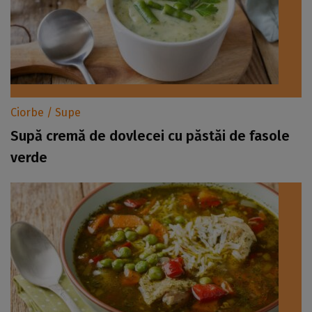
Ciorbe / Supe
Supă cremă de dovlecei cu păstăi de fasole
verde