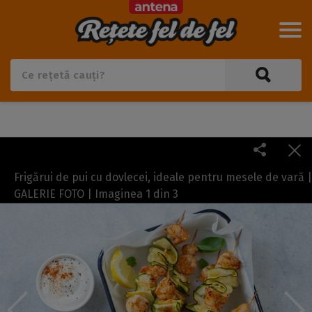
Frigărui de pui cu dovlecei, ideale pentru mesele de vară |
GALERIE FOTO | Imaginea
1
din
3