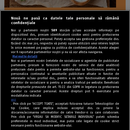
Nouă ne pasă ca datele tale personale să rămână
Aperitive
confidențiale
Crochete din mămăligă cu parmezan și sos
Noi și partenerii noștri
589
stocăm și/sau accesăm informații pe
dispozitivul dvs., precum identificatorii cookie unici pentru prelucrarea
de brânzeturi
datelor cu caracter personal. Puteți accepta sau gestiona preferințele dvs.
făcând clic mai jos, respectiv vă puteți opune utilizării unui interes legitim
în orice moment pe pagina cu politica de confidențialitate. Aceste alegeri
vor fi raportate partenerilor noștri și nu vă vor afecta navigarea.
Mai multe detalii
Noi si partenerii nostri (retelele de socializare si agentiile de publicitate
partenere, precum si furnizorii nostri de servicii de date analitice)
prelucram date pentru a permite website-ului sa functioneze, pentru a
personaliza continutul si anunturile publicitare afisate in functie de
interesele si/sau profilul dvs., pentru a va oferi functionalitati aferente
retelelor de socializare si pentru a analiza traficul pe website. Beneficiati
de drepturile prevazute de art. 15-22 din GDPR in legatura cu prelucrarea
datelor cu caracter personal. Aceste drepturi pot fi exercitate prin
modalitatea indicata
aici
. Prin click pe “ACCEPT TOATE”, acceptati folosirea tuturor Tehnologiilor de
tip Cookie, care implica inclusiv acceptul dvs. cu privire la
stocarea/accesarea informatiilor de catre Vendor-ii cu care colaboram.
Prin click pe “VREAU SA MODIFIC SETARILE INDIVIDUAL” puteti schimba
Tag index
preferintele in mod individual, mai putin cele legate de cookie strict
necesare pentru functionarea website-ului.