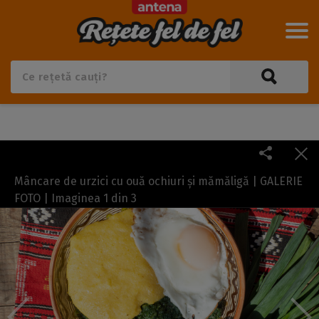
Mâncare de urzici cu ouă ochiuri și mămăligă | GALERIE
FOTO | Imaginea
1
din
3