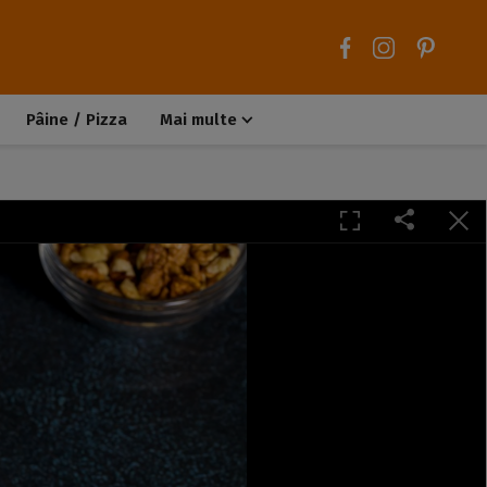
Pâine / Pizza
Mai multe
Aluaturi dulci
Aluaturi sărate
Chiteluțe / Carne tocată
Muffins / Cupcakes
Biscuiți / Fursecuri
Deserturi de post
Înghețată
Tarte sărate
Tarte dulci / Cheesecake
Decorațiuni / Condimente
Rețete de bază
Selecții rețete
Trucuri și sfaturi culinare