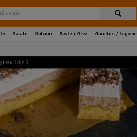
ște
Salate
Dulciuri
Paste / Orez
Garnituri / Legume
aginea
1
din
3