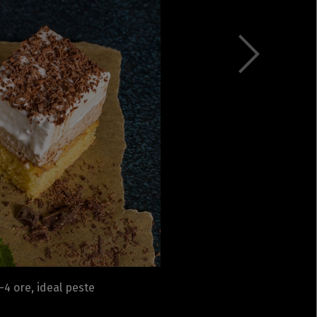
Rețete fel de fel de la
prieteni
Rețete pentru Valentine’s
Day / Dragobete și 1 Martie
Conserve
Băuturi
Rețete de post
Ricette in italiano
–4 ore, ideal peste