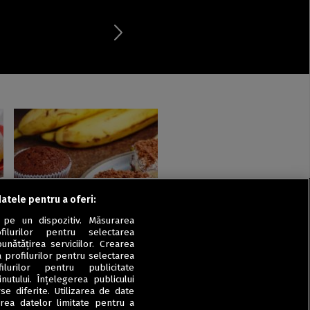
datele pentru a oferi:
Dulciuri
 pe un dispozitiv. Măsurarea
e
Prăjitură cu firimituri și
filurilor pentru selectarea
cremă de nuci cu banane
unătățirea serviciilor. Crearea
a profilurilor pentru selectarea
ilurilor pentru publicitate
utului. Înțelegerea publicului
se diferite. Utilizarea de date
zarea datelor limitate pentru a