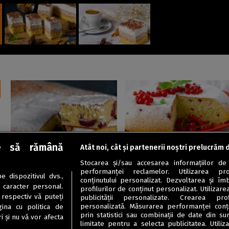
e să rămână
Atât noi, cât și partenerii noștri prelucrăm 
Dulciuri
Dulciuri
Stocarea și/sau accesarea informațiilor de
Pandișpan cu vanilie și cireșe
Pandișpan pufos cu coacăz
performanței reclamelor. Utilizarea pro
 dispozitivul dvs.,
roșii
conținutului personalizat. Dezvoltarea și îmb
u caracter personal.
profilurilor de conținut personalizat. Utilizare
 respectiv vă puteți
publicității personalizate. Crearea prof
personalizată. Măsurarea performanței conțin
ina cu politica de
prin statistici sau combinații de date din sur
i și nu vă vor afecta
limitate pentru a selecta publicitatea. Utili