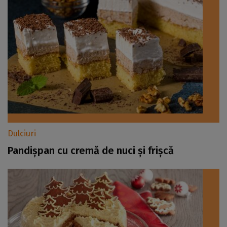
Dulciuri
Pandișpan cu cremă de nuci și frișcă