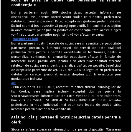
Nouă ne pasă ca datele tale personale să rămână
confidențiale
Deserturi de post
Noi și partenerii noștri
589
stocăm și/sau accesăm informații pe
dispozitivul dvs., precum identificatorii cookie unici pentru prelucrarea
Cornulețe de post cu cremă de nuci
datelor cu caracter personal. Puteți accepta sau gestiona preferințele dvs.
făcând clic mai jos, respectiv vă puteți opune utilizării unui interes legitim
în orice moment pe pagina cu politica de confidențialitate. Aceste alegeri
vor fi raportate partenerilor noștri și nu vă vor afecta navigarea.
Mai multe detalii
Noi si partenerii nostri (retelele de socializare si agentiile de publicitate
partenere, precum si furnizorii nostri de servicii de date analitice)
prelucram date pentru a permite website-ului sa functioneze, pentru a
personaliza continutul si anunturile publicitare afisate in functie de
interesele si/sau profilul dvs., pentru a va oferi functionalitati aferente
retelelor de socializare si pentru a analiza traficul pe website. Beneficiati
de drepturile prevazute de art. 15-22 din GDPR in legatura cu prelucrarea
datelor cu caracter personal. Aceste drepturi pot fi exercitate prin
modalitatea indicata
aici
. Prin click pe “ACCEPT TOATE”, acceptati folosirea tuturor Tehnologiilor de
tip Cookie, care implica inclusiv acceptul dvs. cu privire la
stocarea/accesarea informatiilor de catre Vendor-ii cu care colaboram.
Prin click pe “VREAU SA MODIFIC SETARILE INDIVIDUAL” puteti schimba
Tag index
preferintele in mod individual, mai putin cele legate de cookie strict
necesare pentru functionarea website-ului.
Program Antena 1
Atât noi, cât și partenerii noștri prelucrăm datele pentru a
oferi:
Știri de ultimă oră
Stocarea și/sau accesarea informațiilor de pe un dispozitiv. Măsurarea