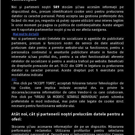
Garnituri / Legume
Noi și partenerii noștri
589
stocăm și/sau accesăm informații pe
dispozitivul dvs., precum identificatorii cookie unici pentru prelucrarea
Fasole verde cu ceapă caramelizată și roșii
datelor cu caracter personal. Puteți accepta sau gestiona preferințele dvs.
făcând clic mai jos, respectiv vă puteți opune utilizării unui interes legitim
în orice moment pe pagina cu politica de confidențialitate. Aceste alegeri
vor fi raportate partenerilor noștri și nu vă vor afecta navigarea.
Mai multe detalii
Noi si partenerii nostri (retelele de socializare si agentiile de publicitate
partenere, precum si furnizorii nostri de servicii de date analitice)
prelucram date pentru a permite website-ului sa functioneze, pentru a
personaliza continutul si anunturile publicitare afisate in functie de
interesele si/sau profilul dvs., pentru a va oferi functionalitati aferente
retelelor de socializare si pentru a analiza traficul pe website. Beneficiati
de drepturile prevazute de art. 15-22 din GDPR in legatura cu prelucrarea
datelor cu caracter personal. Aceste drepturi pot fi exercitate prin
modalitatea indicata
aici
. Prin click pe “ACCEPT TOATE”, acceptati folosirea tuturor Tehnologiilor de
tip Cookie, care implica inclusiv acceptul dvs. cu privire la
stocarea/accesarea informatiilor de catre Vendor-ii cu care colaboram.
Prin click pe “VREAU SA MODIFIC SETARILE INDIVIDUAL” puteti schimba
Tag index
preferintele in mod individual, mai putin cele legate de cookie strict
necesare pentru functionarea website-ului.
Program Antena 1
Atât noi, cât și partenerii noștri prelucrăm datele pentru a
oferi:
Știri de ultimă oră
Stocarea și/sau accesarea informațiilor de pe un dispozitiv. Măsurarea
performanței reclamelor. Utilizarea profilurilor pentru selectarea
Politica de cookies
conținutului personalizat. Dezvoltarea și îmbunătățirea serviciilor. Crearea