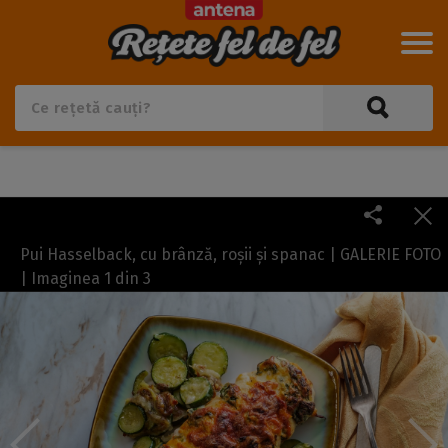
Pui Hasselback, cu brânză, roșii și spanac | GALERIE FOTO
| Imaginea
1
din
3