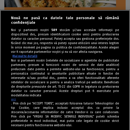
Nouă ne pasă ca datele tale personale să rămână
Mâncăruri cu carne
confidențiale
Budincă gratinată cu pui, spanac și pâine
Noi și partenerii noștri
589
stocăm și/sau accesăm informații pe
dispozitivul dvs., precum identificatorii cookie unici pentru prelucrarea
crocantă
datelor cu caracter personal. Puteți accepta sau gestiona preferințele dvs.
făcând clic mai jos, respectiv vă puteți opune utilizării unui interes legitim
în orice moment pe pagina cu politica de confidențialitate. Aceste alegeri
vor fi raportate partenerilor noștri și nu vă vor afecta navigarea.
Mai multe detalii
Noi si partenerii nostri (retelele de socializare si agentiile de publicitate
partenere, precum si furnizorii nostri de servicii de date analitice)
prelucram date pentru a permite website-ului sa functioneze, pentru a
personaliza continutul si anunturile publicitare afisate in functie de
interesele si/sau profilul dvs., pentru a va oferi functionalitati aferente
retelelor de socializare si pentru a analiza traficul pe website. Beneficiati
de drepturile prevazute de art. 15-22 din GDPR in legatura cu prelucrarea
datelor cu caracter personal. Aceste drepturi pot fi exercitate prin
modalitatea indicata
aici
. Prin click pe “ACCEPT TOATE”, acceptati folosirea tuturor Tehnologiilor de
tip Cookie, care implica inclusiv acceptul dvs. cu privire la
stocarea/accesarea informatiilor de catre Vendor-ii cu care colaboram.
Prin click pe “VREAU SA MODIFIC SETARILE INDIVIDUAL” puteti schimba
Tag index
preferintele in mod individual, mai putin cele legate de cookie strict
necesare pentru functionarea website-ului.