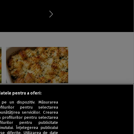
Mâncăruri cu carne
datele pentru a oferi:
Budincă gratinată cu pui,
 pe un dispozitiv. Măsurarea
spanac și pâine crocantă
filurilor pentru selectarea
unătățirea serviciilor. Crearea
a profilurilor pentru selectarea
ilurilor pentru publicitate
utului. Înțelegerea publicului
se diferite. Utilizarea de date