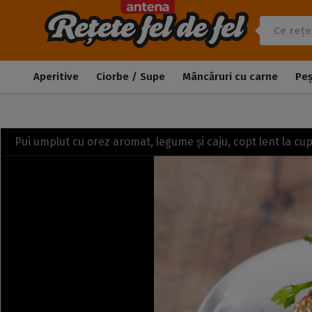
Aperitive
Ciorbe / Supe
Mâncăruri cu carne
Pe
Pui umplut cu orez aromat, legume și caju, copt lent la c