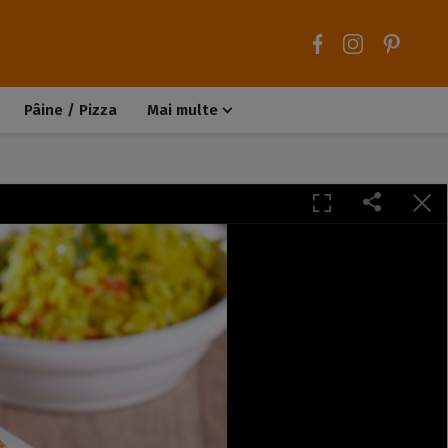
Pâine / Pizza
Mai multe
Aluaturi dulci
Aluaturi sărate
Chiteluțe / Carne tocată
Muffins / Cupcakes
Biscuiți / Fursecuri
Deserturi de post
Înghețată
Tarte sărate
Tarte dulci / Cheesecake
Decorațiuni / Condimente
Rețete de bază
Selecții rețete
Trucuri și sfaturi culinare