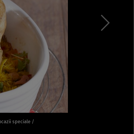
Rețete fel de fel de la
prieteni
Rețete pentru Valentine’s
Day / Dragobete și 1 Martie
Conserve
Băuturi
Rețete de post
Ricette in italiano
cazii speciale /