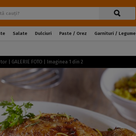
ște
Salate
Dulciuri
Paste / Orez
Garnituri / Legume
uptor | GALERIE FOTO | Imaginea
1
din
2