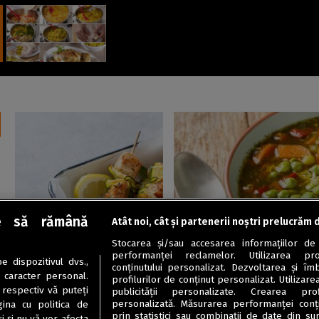
Mâncăruri cu carne
Ciorbe / Supe
e să rămână
Atât noi, cât și partenerii noștri prelucrăm 
Frigărui de pui cu dovlecei,
Supă de pui cu orez și
Stocarea și/sau accesarea informațiilor de
ideale pentru mesele de
legume
performanței reclamelor. Utilizarea pro
 dispozitivul dvs.,
vară
conținutului personalizat. Dezvoltarea și îmb
u caracter personal.
profilurilor de conținut personalizat. Utilizare
 respectiv vă puteți
publicității personalizate. Crearea prof
personalizată. Măsurarea performanței conțin
ina cu politica de
prin statistici sau combinații de date din sur
i și nu vă vor afecta