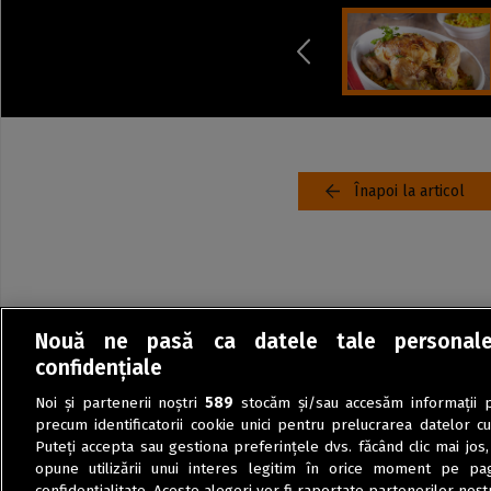
Înapoi la articol
Nouă ne pasă ca datele tale personal
confidențiale
Noi și partenerii noștri
589
stocăm și/sau accesăm informații pe
precum identificatorii cookie unici pentru prelucrarea datelor c
Puteți accepta sau gestiona preferințele dvs. făcând clic mai jos,
opune utilizării unui interes legitim în orice moment pe pag
confidențialitate. Aceste alegeri vor fi raportate partenerilor noștr