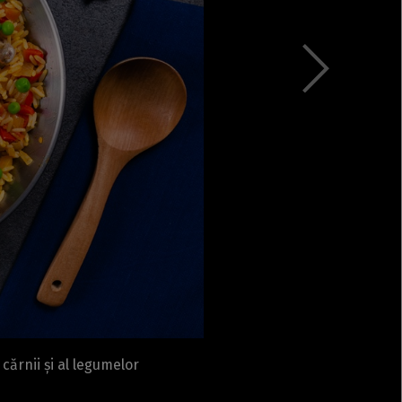
Rețete fel de fel de la
prieteni
Rețete pentru Valentine’s
Day / Dragobete și 1 Martie
Conserve
Băuturi
Rețete de post
Ricette in italiano
cărnii și al legumelor