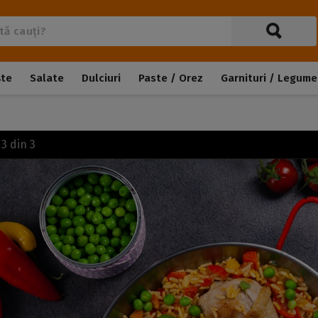
ște
Salate
Dulciuri
Paste / Orez
Garnituri / Legume
a
3
din
3