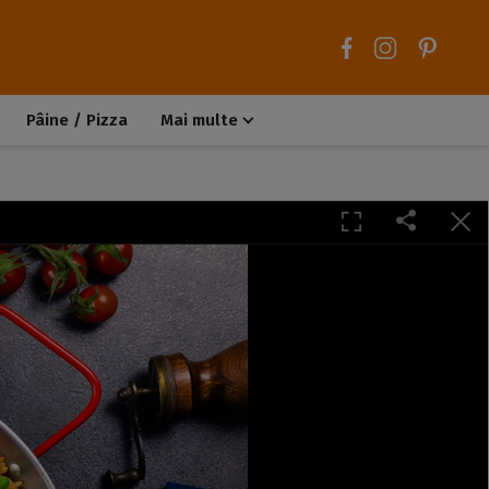
Pâine / Pizza
Mai multe
Aluaturi dulci
Aluaturi sărate
Chiteluțe / Carne tocată
Muffins / Cupcakes
Biscuiți / Fursecuri
Deserturi de post
Înghețată
Tarte sărate
Tarte dulci / Cheesecake
Decorațiuni / Condimente
Rețete de bază
Selecții rețete
Trucuri și sfaturi culinare