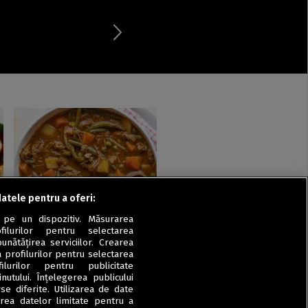
datele pentru a oferi:
Mâncăruri cu carne
 pe un dispozitiv. Măsurarea
Tocană de vită cu fasole
filurilor pentru selectarea
verde și mazăre
unătățirea serviciilor. Crearea
a profilurilor pentru selectarea
ilurilor pentru publicitate
utului. Înțelegerea publicului
se diferite. Utilizarea de date
zarea datelor limitate pentru a