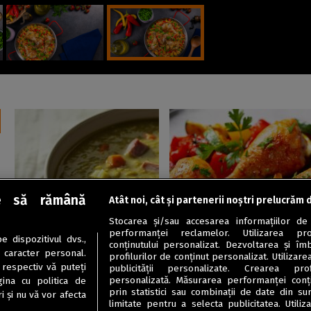
e să rămână
Atât noi, cât și partenerii noștri prelucrăm 
Ciorbe / Supe
Mâncăruri cu carne
Stocarea și/sau accesarea informațiilor de
Supă cremă de mazăre cu
Pulpe de pui cu legume
performanței reclamelor. Utilizarea pro
 dispozitivul dvs.,
șuncă afumată
mediteraneene la cuptor
conținutului personalizat. Dezvoltarea și îmb
u caracter personal.
profilurilor de conținut personalizat. Utilizare
 respectiv vă puteți
publicității personalizate. Crearea prof
personalizată. Măsurarea performanței conțin
ina cu politica de
prin statistici sau combinații de date din sur
i și nu vă vor afecta
limitate pentru a selecta publicitatea. Utili