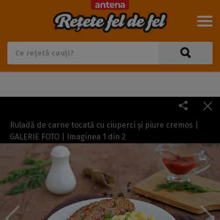
Ruladă de carne tocată cu ciuperci și piure cremos |
GALERIE FOTO | Imaginea
1
din
2