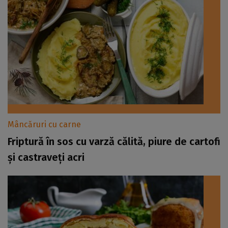
Mâncăruri cu carne
Friptură în sos cu varză călită, piure de cartofi
și castraveți acri