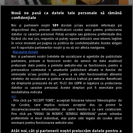
Nouă ne pasă ca datele tale personale să rămână
confidențiale
Aperitive
Noi și partenerii noștri
589
stocăm și/sau accesăm informații pe
dispozitivul dvs., precum identificatorii cookie unici pentru prelucrarea
Ouă în crustă de cartofi piure
datelor cu caracter personal. Puteți accepta sau gestiona preferințele dvs.
făcând clic mai jos, respectiv vă puteți opune utilizării unui interes legitim
în orice moment pe pagina cu politica de confidențialitate. Aceste alegeri
vor fi raportate partenerilor noștri și nu vă vor afecta navigarea.
Mai multe detalii
Noi si partenerii nostri (retelele de socializare si agentiile de publicitate
partenere, precum si furnizorii nostri de servicii de date analitice)
prelucram date pentru a permite website-ului sa functioneze, pentru a
personaliza continutul si anunturile publicitare afisate in functie de
interesele si/sau profilul dvs., pentru a va oferi functionalitati aferente
retelelor de socializare si pentru a analiza traficul pe website. Beneficiati
de drepturile prevazute de art. 15-22 din GDPR in legatura cu prelucrarea
datelor cu caracter personal. Aceste drepturi pot fi exercitate prin
modalitatea indicata
aici
. Prin click pe “ACCEPT TOATE”, acceptati folosirea tuturor Tehnologiilor de
tip Cookie, care implica inclusiv acceptul dvs. cu privire la
stocarea/accesarea informatiilor de catre Vendor-ii cu care colaboram.
Prin click pe “VREAU SA MODIFIC SETARILE INDIVIDUAL” puteti schimba
Tag index
preferintele in mod individual, mai putin cele legate de cookie strict
necesare pentru functionarea website-ului.
Program Antena 1
Atât noi, cât și partenerii noștri prelucrăm datele pentru a