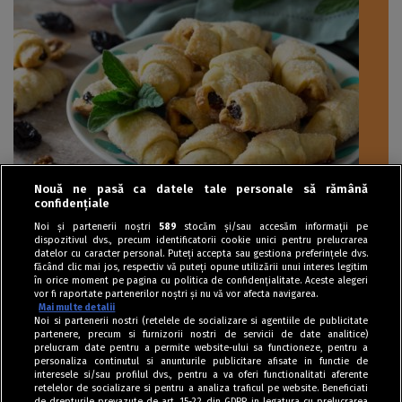
Nouă ne pasă ca datele tale personale să rămână
confidențiale
Biscuiți / Fursecuri
Noi și partenerii noștri
589
stocăm și/sau accesăm informații pe
dispozitivul dvs., precum identificatorii cookie unici pentru prelucrarea
Cornulețe umplute cu prune uscate
datelor cu caracter personal. Puteți accepta sau gestiona preferințele dvs.
făcând clic mai jos, respectiv vă puteți opune utilizării unui interes legitim
în orice moment pe pagina cu politica de confidențialitate. Aceste alegeri
vor fi raportate partenerilor noștri și nu vă vor afecta navigarea.
Mai multe detalii
Noi si partenerii nostri (retelele de socializare si agentiile de publicitate
partenere, precum si furnizorii nostri de servicii de date analitice)
prelucram date pentru a permite website-ului sa functioneze, pentru a
personaliza continutul si anunturile publicitare afisate in functie de
interesele si/sau profilul dvs., pentru a va oferi functionalitati aferente
retelelor de socializare si pentru a analiza traficul pe website. Beneficiati
de drepturile prevazute de art. 15-22 din GDPR in legatura cu prelucrarea