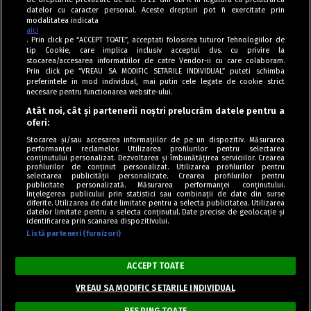
datelor cu caracter personal. Aceste drepturi pot fi exercitate prin
modalitatea indicata
aici
. Prin click pe “ACCEPT TOATE”, acceptati folosirea tuturor Tehnologiilor de
tip Cookie, care implica inclusiv acceptul dvs. cu privire la
stocarea/accesarea informatiilor de catre Vendor-ii cu care colaboram.
Prin click pe “VREAU SA MODIFIC SETARILE INDIVIDUAL” puteti schimba
Tag index
preferintele in mod individual, mai putin cele legate de cookie strict
necesare pentru functionarea website-ului.
Program Antena 1
Atât noi, cât și partenerii noștri prelucrăm datele pentru a
oferi:
Știri de ultimă oră
Stocarea și/sau accesarea informațiilor de pe un dispozitiv. Măsurarea
performanței reclamelor. Utilizarea profilurilor pentru selectarea
Politica de cookies
conținutului personalizat. Dezvoltarea și îmbunătățirea serviciilor. Crearea
profilurilor de conținut personalizat. Utilizarea profilurilor pentru
selectarea publicității personalizate. Crearea profilurilor pentru
Politica de confidențialitate
publicitate personalizată. Măsurarea performanței conținutului.
Înțelegerea publicului prin statistici sau combinații de date din surse
Termeni și condiții
diferite. Utilizarea de date limitate pentru a selecta publicitatea. Utilizarea
datelor limitate pentru a selecta conținutul. Date precise de geolocație și
identificarea prin scanarea dispozitivului.
Listă parteneri (furnizori)
Acest site este creat și administrat de Digital Antena Group. Toate
drepturile rezervate.
ACCEPT TOATE
Copyright © Retete Fel de Fel 2020-2024.
VREAU SA MODIFIC SETARILE INDIVIDUAL
3/3
RESPING TOATE