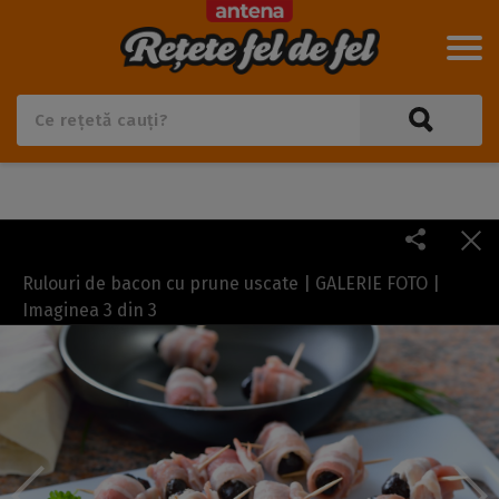
Rulouri de bacon cu prune uscate | GALERIE FOTO |
Imaginea
3
din
3