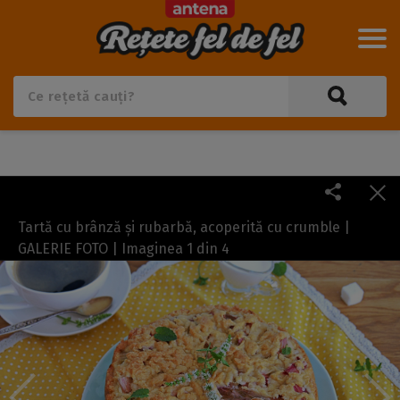
Tartă cu brânză și rubarbă, acoperită cu crumble |
GALERIE FOTO | Imaginea
1
din
4