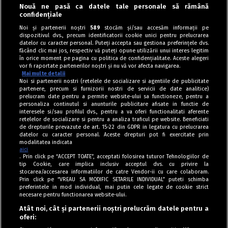
Nouă ne pasă ca datele tale personale să rămână
Dulciuri
confidențiale
Crumble cu rubarbă și vanilie. Desert acrișor
Noi și partenerii noștri
589
stocăm și/sau accesăm informații pe
dispozitivul dvs., precum identificatorii cookie unici pentru prelucrarea
și parfumat
datelor cu caracter personal. Puteți accepta sau gestiona preferințele dvs.
făcând clic mai jos, respectiv vă puteți opune utilizării unui interes legitim
în orice moment pe pagina cu politica de confidențialitate. Aceste alegeri
vor fi raportate partenerilor noștri și nu vă vor afecta navigarea.
Mai multe detalii
Noi si partenerii nostri (retelele de socializare si agentiile de publicitate
partenere, precum si furnizorii nostri de servicii de date analitice)
prelucram date pentru a permite website-ului sa functioneze, pentru a
personaliza continutul si anunturile publicitare afisate in functie de
interesele si/sau profilul dvs., pentru a va oferi functionalitati aferente
retelelor de socializare si pentru a analiza traficul pe website. Beneficiati
de drepturile prevazute de art. 15-22 din GDPR in legatura cu prelucrarea
datelor cu caracter personal. Aceste drepturi pot fi exercitate prin
modalitatea indicata
aici
. Prin click pe “ACCEPT TOATE”, acceptati folosirea tuturor Tehnologiilor de
tip Cookie, care implica inclusiv acceptul dvs. cu privire la
stocarea/accesarea informatiilor de catre Vendor-ii cu care colaboram.
Prin click pe “VREAU SA MODIFIC SETARILE INDIVIDUAL” puteti schimba
Tag index
preferintele in mod individual, mai putin cele legate de cookie strict
necesare pentru functionarea website-ului.
Program Antena 1
Atât noi, cât și partenerii noștri prelucrăm datele pentru a
oferi:
Știri de ultimă oră