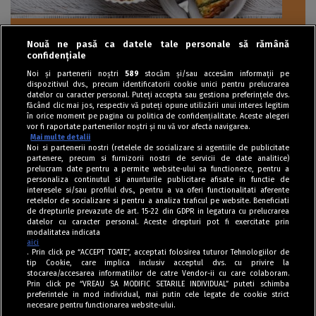
Nouă ne pasă ca datele tale personale să rămână
Tarte sărate
confidențiale
Tartă cu sparanghel și ciuperci, cremoasă și
Noi și partenerii noștri
589
stocăm și/sau accesăm informații pe
dispozitivul dvs., precum identificatorii cookie unici pentru prelucrarea
aspectuoasă
datelor cu caracter personal. Puteți accepta sau gestiona preferințele dvs.
făcând clic mai jos, respectiv vă puteți opune utilizării unui interes legitim
în orice moment pe pagina cu politica de confidențialitate. Aceste alegeri
vor fi raportate partenerilor noștri și nu vă vor afecta navigarea.
Mai multe detalii
Noi si partenerii nostri (retelele de socializare si agentiile de publicitate
partenere, precum si furnizorii nostri de servicii de date analitice)
prelucram date pentru a permite website-ului sa functioneze, pentru a
personaliza continutul si anunturile publicitare afisate in functie de
interesele si/sau profilul dvs., pentru a va oferi functionalitati aferente
retelelor de socializare si pentru a analiza traficul pe website. Beneficiati
de drepturile prevazute de art. 15-22 din GDPR in legatura cu prelucrarea
datelor cu caracter personal. Aceste drepturi pot fi exercitate prin
modalitatea indicata
aici
. Prin click pe “ACCEPT TOATE”, acceptati folosirea tuturor Tehnologiilor de
tip Cookie, care implica inclusiv acceptul dvs. cu privire la
stocarea/accesarea informatiilor de catre Vendor-ii cu care colaboram.
Prin click pe “VREAU SA MODIFIC SETARILE INDIVIDUAL” puteti schimba
Tag index
preferintele in mod individual, mai putin cele legate de cookie strict
necesare pentru functionarea website-ului.