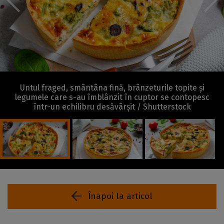
Untul fraged, smântâna fină, brânzeturile topite și
legumele care s-au îmblânzit în cuptor se contopesc
într-un echilibru desăvârșit / Shutterstock
Înapoi la articol