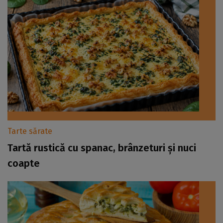
Tarte sărate
Tartă rustică cu spanac, brânzeturi și nuci
coapte