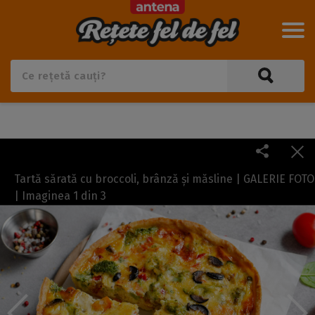
Tartă sărată cu broccoli, brânză și măsline | GALERIE FOTO
| Imaginea
1
din
3