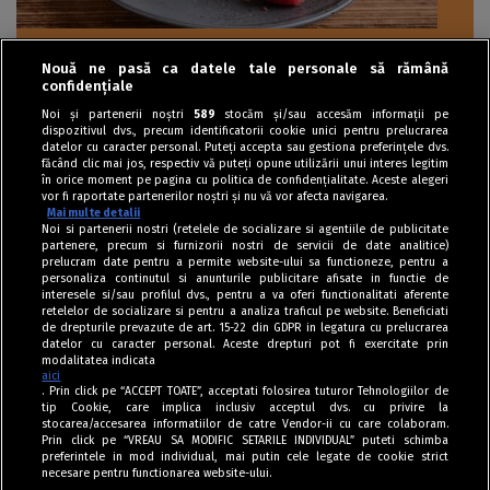
Nouă ne pasă ca datele tale personale să rămână
Dulciuri
confidențiale
Prăjitură cu jeleu de zmeură și cremă de
Noi și partenerii noștri
589
stocăm și/sau accesăm informații pe
dispozitivul dvs., precum identificatorii cookie unici pentru prelucrarea
mascarpone
datelor cu caracter personal. Puteți accepta sau gestiona preferințele dvs.
făcând clic mai jos, respectiv vă puteți opune utilizării unui interes legitim
în orice moment pe pagina cu politica de confidențialitate. Aceste alegeri
vor fi raportate partenerilor noștri și nu vă vor afecta navigarea.
Mai multe detalii
Noi si partenerii nostri (retelele de socializare si agentiile de publicitate
partenere, precum si furnizorii nostri de servicii de date analitice)
prelucram date pentru a permite website-ului sa functioneze, pentru a
personaliza continutul si anunturile publicitare afisate in functie de
interesele si/sau profilul dvs., pentru a va oferi functionalitati aferente
retelelor de socializare si pentru a analiza traficul pe website. Beneficiati
de drepturile prevazute de art. 15-22 din GDPR in legatura cu prelucrarea
datelor cu caracter personal. Aceste drepturi pot fi exercitate prin
modalitatea indicata
aici
. Prin click pe “ACCEPT TOATE”, acceptati folosirea tuturor Tehnologiilor de
tip Cookie, care implica inclusiv acceptul dvs. cu privire la
stocarea/accesarea informatiilor de catre Vendor-ii cu care colaboram.
Prin click pe “VREAU SA MODIFIC SETARILE INDIVIDUAL” puteti schimba
Tag index
preferintele in mod individual, mai putin cele legate de cookie strict
necesare pentru functionarea website-ului.