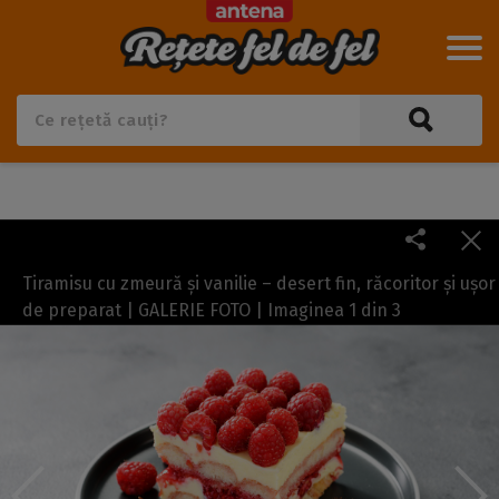
Tiramisu cu zmeură și vanilie – desert fin, răcoritor și ușor
de preparat | GALERIE FOTO | Imaginea
1
din
3