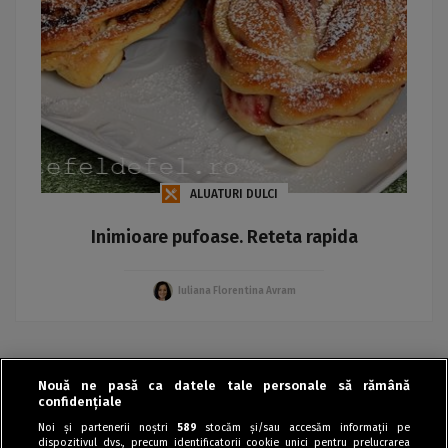
ALUATURI DULCI
Inimioare pufoase. Reteta rapida
Iuliana Florentina Avram
Nouă ne pasă ca datele tale personale să rămână
«
‹
›
»
confidențiale
Noi și partenerii noștri
589
stocăm și/sau accesăm informații pe
dispozitivul dvs., precum identificatorii cookie unici pentru prelucrarea