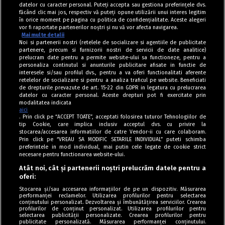
datelor cu caracter personal. Puteți accepta sau gestiona preferințele dvs.
făcând clic mai jos, respectiv vă puteți opune utilizării unui interes legitim
în orice moment pe pagina cu politica de confidențialitate. Aceste alegeri
vor fi raportate partenerilor noștri și nu vă vor afecta navigarea.
Mai multe detalii
Noi si partenerii nostri (retelele de socializare si agentiile de publicitate
partenere, precum si furnizorii nostri de servicii de date analitice)
prelucram date pentru a permite website-ului sa functioneze, pentru a
personaliza continutul si anunturile publicitare afisate in functie de
interesele si/sau profilul dvs., pentru a va oferi functionalitati aferente
retelelor de socializare si pentru a analiza traficul pe website. Beneficiati
de drepturile prevazute de art. 15-22 din GDPR in legatura cu prelucrarea
datelor cu caracter personal. Aceste drepturi pot fi exercitate prin
modalitatea indicata
aici
. Prin click pe “ACCEPT TOATE”, acceptati folosirea tuturor Tehnologiilor de
tip Cookie, care implica inclusiv acceptul dvs. cu privire la
stocarea/accesarea informatiilor de catre Vendor-ii cu care colaboram.
Prin click pe “VREAU SA MODIFIC SETARILE INDIVIDUAL” puteti schimba
Tag index
preferintele in mod individual, mai putin cele legate de cookie strict
necesare pentru functionarea website-ului.
Program Antena 1
Atât noi, cât și partenerii noștri prelucrăm datele pentru a
oferi:
Știri de ultimă oră
Stocarea și/sau accesarea informațiilor de pe un dispozitiv. Măsurarea
performanței reclamelor. Utilizarea profilurilor pentru selectarea
Politica de cookies
conținutului personalizat. Dezvoltarea și îmbunătățirea serviciilor. Crearea
profilurilor de conținut personalizat. Utilizarea profilurilor pentru
selectarea publicității personalizate. Crearea profilurilor pentru
Politica de confidențialitate
publicitate personalizată. Măsurarea performanței conținutului.