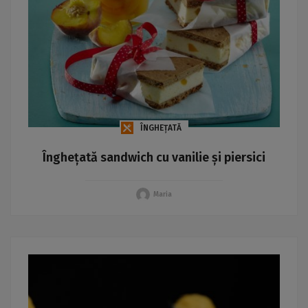
ÎNGHEȚATĂ
Înghețată sandwich cu vanilie și piersici
Maria