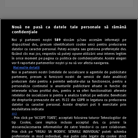
Nouă ne pasă ca datele tale personale să rămână
›
confidențiale
Noi și partenerii noștri
589
stocăm și/sau accesăm informații pe
dispozitivul dvs., precum identificatorii cookie unici pentru prelucrarea
datelor cu caracter personal. Puteți accepta sau gestiona preferințele dvs.
făcând clic mai jos, respectiv vă puteți opune utilizării unui interes legitim
în orice moment pe pagina cu politica de confidențialitate. Aceste alegeri
vor fi raportate partenerilor noștri și nu vă vor afecta navigarea.
Mai multe detalii
Noi si partenerii nostri (retelele de socializare si agentiile de publicitate
partenere, precum si furnizorii nostri de servicii de date analitice)
prelucram date pentru a permite website-ului sa functioneze, pentru a
personaliza continutul si anunturile publicitare afisate in functie de
interesele si/sau profilul dvs., pentru a va oferi functionalitati aferente
retelelor de socializare si pentru a analiza traficul pe website. Beneficiati
de drepturile prevazute de art. 15-22 din GDPR in legatura cu prelucrarea
datelor cu caracter personal. Aceste drepturi pot fi exercitate prin
modalitatea indicata
aici
. Prin click pe “ACCEPT TOATE”, acceptati folosirea tuturor Tehnologiilor de
tip Cookie, care implica inclusiv acceptul dvs. cu privire la
stocarea/accesarea informatiilor de catre Vendor-ii cu care colaboram.
Prin click pe “VREAU SA MODIFIC SETARILE INDIVIDUAL” puteti schimba
Tag index
preferintele in mod individual, mai putin cele legate de cookie strict