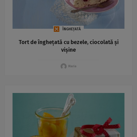
ÎNGHEȚATĂ
Tort de înghețată cu bezele, ciocolată și
vișine
Maria