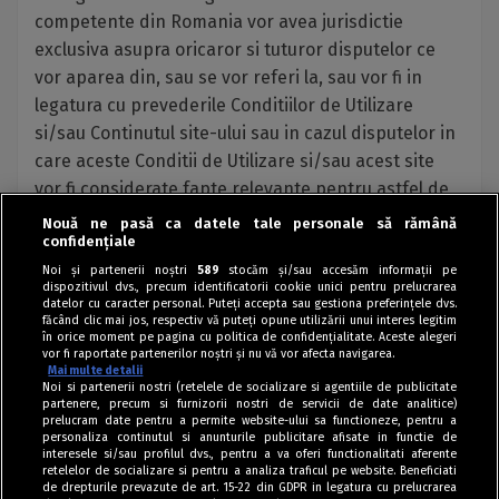
competente din Romania vor avea jurisdictie
exclusiva asupra oricaror si tuturor disputelor ce
vor aparea din, sau se vor referi la, sau vor fi in
legatura cu prevederile Conditiilor de Utilizare
si/sau Continutul site-ului sau in cazul disputelor in
care aceste Conditii de Utilizare si/sau acest site
vor fi considerate fapte relevante pentru astfel de
dispute.
Nouă ne pasă ca datele tale personale să rămână
confidențiale
Noi și partenerii noștri
589
stocăm și/sau accesăm informații pe
dispozitivul dvs., precum identificatorii cookie unici pentru prelucrarea
datelor cu caracter personal. Puteți accepta sau gestiona preferințele dvs.
făcând clic mai jos, respectiv vă puteți opune utilizării unui interes legitim
în orice moment pe pagina cu politica de confidențialitate. Aceste alegeri
vor fi raportate partenerilor noștri și nu vă vor afecta navigarea.
Mai multe detalii
Noi si partenerii nostri (retelele de socializare si agentiile de publicitate
partenere, precum si furnizorii nostri de servicii de date analitice)
prelucram date pentru a permite website-ului sa functioneze, pentru a
personaliza continutul si anunturile publicitare afisate in functie de
interesele si/sau profilul dvs., pentru a va oferi functionalitati aferente
retelelor de socializare si pentru a analiza traficul pe website. Beneficiati
de drepturile prevazute de art. 15-22 din GDPR in legatura cu prelucrarea