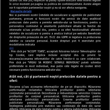
făcând clic mai jos, respectiv vă puteți opune utilizării unui interes legitim
în orice moment pe pagina cu politica de confidențialitate. Aceste alegeri
vor fi raportate partenerilor noștri și nu vă vor afecta navigarea.
Mai multe detalii
Noi si partenerii nostri (retelele de socializare si agentiile de publicitate
partenere, precum si furnizorii nostri de servicii de date analitice)
prelucram date pentru a permite website-ului sa functioneze, pentru a
personaliza continutul si anunturile publicitare afisate in functie de
interesele si/sau profilul dvs., pentru a va oferi functionalitati aferente
retelelor de socializare si pentru a analiza traficul pe website. Beneficiati
de drepturile prevazute de art. 15-22 din GDPR in legatura cu prelucrarea
datelor cu caracter personal. Aceste drepturi pot fi exercitate prin
modalitatea indicata
aici
. Prin click pe “ACCEPT TOATE”, acceptati folosirea tuturor Tehnologiilor de
tip Cookie, care implica inclusiv acceptul dvs. cu privire la
stocarea/accesarea informatiilor de catre Vendor-ii cu care colaboram.
Prin click pe “VREAU SA MODIFIC SETARILE INDIVIDUAL” puteti schimba
Tag index
preferintele in mod individual, mai putin cele legate de cookie strict
necesare pentru functionarea website-ului.
Program Antena 1
Atât noi, cât și partenerii noștri prelucrăm datele pentru a
oferi:
Știri de ultimă oră
Stocarea și/sau accesarea informațiilor de pe un dispozitiv. Măsurarea
performanței reclamelor. Utilizarea profilurilor pentru selectarea
Politica de cookies
conținutului personalizat. Dezvoltarea și îmbunătățirea serviciilor. Crearea
profilurilor de conținut personalizat. Utilizarea profilurilor pentru
selectarea publicității personalizate. Crearea profilurilor pentru
Politica de confidențialitate
publicitate personalizată. Măsurarea performanței conținutului.
Înțelegerea publicului prin statistici sau combinații de date din surse
Termeni și condiții
diferite. Utilizarea de date limitate pentru a selecta publicitatea. Utilizarea