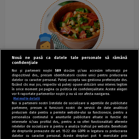
Nouă ne pasă ca datele tale personale să rămână
confidențiale
Noi și partenerii noștri
589
stocăm și/sau accesăm informații pe
dispozitivul dvs., precum identificatorii cookie unici pentru prelucrarea
datelor cu caracter personal. Puteți accepta sau gestiona preferințele dvs.
făcând clic mai jos, respectiv vă puteți opune utilizării unui interes legitim
în orice moment pe pagina cu politica de confidențialitate. Aceste alegeri
vor fi raportate partenerilor noștri și nu vă vor afecta navigarea.
Mai multe detalii
Noi si partenerii nostri (retelele de socializare si agentiile de publicitate
partenere, precum si furnizorii nostri de servicii de date analitice)
prelucram date pentru a permite website-ului sa functioneze, pentru a
personaliza continutul si anunturile publicitare afisate in functie de
interesele si/sau profilul dvs., pentru a va oferi functionalitati aferente
retelelor de socializare si pentru a analiza traficul pe website. Beneficiati
de drepturile prevazute de art. 15-22 din GDPR in legatura cu prelucrarea
datelor cu caracter personal. Aceste drepturi pot fi exercitate prin