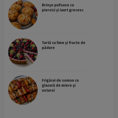
Brioșe pufoase cu
piersici și iaurt grecesc
Tartă cu lime și fructe de
pădure
Frigărui de somon cu
glazură de miere și
usturoi