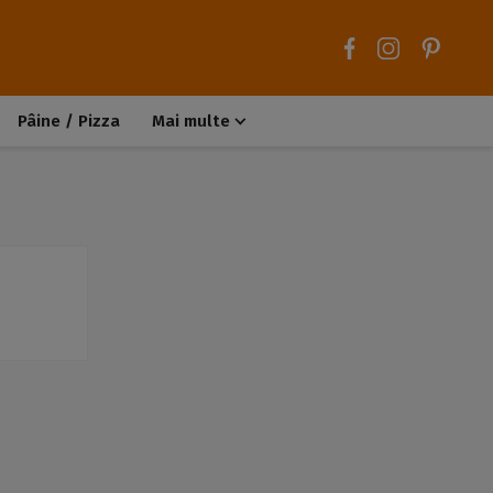
Pâine / Pizza
Mai multe
Aluaturi dulci
Aluaturi sărate
Chiteluțe / Carne tocată
Muffins / Cupcakes
Biscuiți / Fursecuri
Deserturi de post
Înghețată
Tarte sărate
Tarte dulci / Cheesecake
Decorațiuni / Condimente
Rețete de bază
Selecții rețete
Trucuri și sfaturi culinare