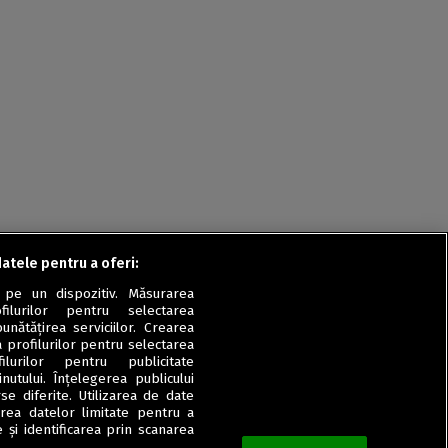
Rețete fel de fel de la
prieteni
Rețete pentru Valentine’s
Day / Dragobete și 1 Martie
Conserve
Băuturi
Rețete de post
Ricette in italiano
datele pentru a oferi:
 pe un dispozitiv. Măsurarea
filurilor pentru selectarea
unătățirea serviciilor. Crearea
a profilurilor pentru selectarea
ilurilor pentru publicitate
utului. Înțelegerea publicului
se diferite. Utilizarea de date
zarea datelor limitate pentru a
 și identificarea prin scanarea