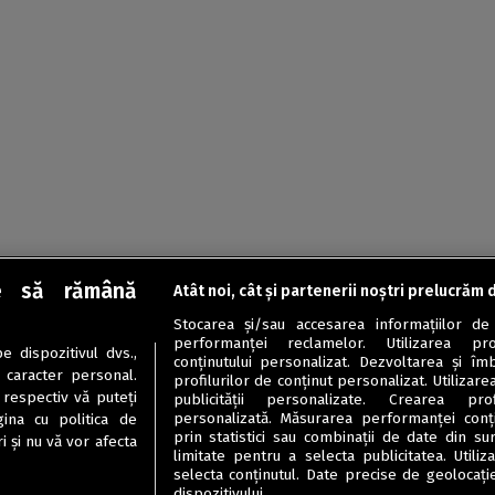
e să rămână
Atât noi, cât și partenerii noștri prelucrăm 
Stocarea și/sau accesarea informațiilor de
performanței reclamelor. Utilizarea pro
 dispozitivul dvs.,
conținutului personalizat. Dezvoltarea și îmb
u caracter personal.
profilurilor de conținut personalizat. Utilizare
 respectiv vă puteți
publicității personalizate. Crearea prof
personalizată. Măsurarea performanței conțin
ina cu politica de
prin statistici sau combinații de date din sur
i și nu vă vor afecta
limitate pentru a selecta publicitatea. Utili
selecta conținutul. Date precise de geolocație
dispozitivului.