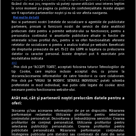
făcând clic mai jos, respectiv vă puteți opune utilizării unui interes legitim
în orice moment pe pagina cu politica de confidențialitate. Aceste alegeri
vor fi raportate partenerilor noștri și nu vă vor afecta navigarea.
Mai multe detalii
Noi si partenerii nostri (retelele de socializare si agentiile de publicitate
partenere, precum si furnizorii nostri de servicii de date analitice)
prelucram date pentru a permite website-ului sa functioneze, pentru a
personaliza continutul si anunturile publicitare afisate in functie de
interesele si/sau profilul dvs., pentru a va oferi functionalitati aferente
retelelor de socializare si pentru a analiza traficul pe website. Beneficiati
de drepturile prevazute de art. 15-22 din GDPR in legatura cu prelucrarea
datelor cu caracter personal. Aceste drepturi pot fi exercitate prin
modalitatea indicata
aici
. Prin click pe “ACCEPT TOATE”, acceptati folosirea tuturor Tehnologiilor de
tip Cookie, care implica inclusiv acceptul dvs. cu privire la
stocarea/accesarea informatiilor de catre Vendor-ii cu care colaboram.
Prin click pe “VREAU SA MODIFIC SETARILE INDIVIDUAL” puteti schimba
Tag index
preferintele in mod individual, mai putin cele legate de cookie strict
necesare pentru functionarea website-ului.
Program Antena 1
Atât noi, cât și partenerii noștri prelucrăm datele pentru a
oferi:
Știri de ultimă oră
Stocarea și/sau accesarea informațiilor de pe un dispozitiv. Măsurarea
performanței reclamelor. Utilizarea profilurilor pentru selectarea
Politica de cookies
conținutului personalizat. Dezvoltarea și îmbunătățirea serviciilor. Crearea
profilurilor de conținut personalizat. Utilizarea profilurilor pentru
selectarea publicității personalizate. Crearea profilurilor pentru
Politica de confidențialitate
publicitate personalizată. Măsurarea performanței conținutului.
Înțelegerea publicului prin statistici sau combinații de date din surse