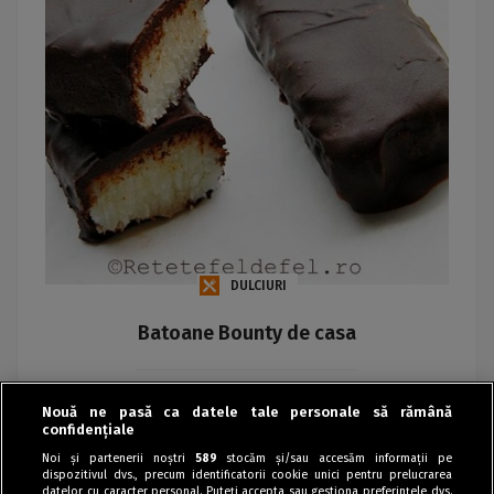
DULCIURI
Batoane Bounty de casa
Iuliana Florentina Avram
Nouă ne pasă ca datele tale personale să rămână
confidențiale
Noi și partenerii noștri
589
stocăm și/sau accesăm informații pe
dispozitivul dvs., precum identificatorii cookie unici pentru prelucrarea
datelor cu caracter personal. Puteți accepta sau gestiona preferințele dvs.