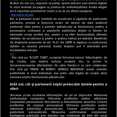
făcând clic mai jos, respectiv vă puteți opune utilizării unui interes legitim
în orice moment pe pagina cu politica de confidențialitate. Aceste alegeri
vor fi raportate partenerilor noștri și nu vă vor afecta navigarea.
Mai multe detalii
Noi si partenerii nostri (retelele de socializare si agentiile de publicitate
partenere, precum si furnizorii nostri de servicii de date analitice)
prelucram date pentru a permite website-ului sa functioneze, pentru a
personaliza continutul si anunturile publicitare afisate in functie de
interesele si/sau profilul dvs., pentru a va oferi functionalitati aferente
retelelor de socializare si pentru a analiza traficul pe website. Beneficiati
de drepturile prevazute de art. 15-22 din GDPR in legatura cu prelucrarea
datelor cu caracter personal. Aceste drepturi pot fi exercitate prin
modalitatea indicata
aici
. Prin click pe “ACCEPT TOATE”, acceptati folosirea tuturor Tehnologiilor de
tip Cookie, care implica inclusiv acceptul dvs. cu privire la
stocarea/accesarea informatiilor de catre Vendor-ii cu care colaboram.
Prin click pe “VREAU SA MODIFIC SETARILE INDIVIDUAL” puteti schimba
Tag index
preferintele in mod individual, mai putin cele legate de cookie strict
necesare pentru functionarea website-ului.
Program Antena 1
Atât noi, cât și partenerii noștri prelucrăm datele pentru a
oferi:
Știri de ultimă oră
Stocarea și/sau accesarea informațiilor de pe un dispozitiv. Măsurarea
performanței reclamelor. Utilizarea profilurilor pentru selectarea
Politica de cookies
conținutului personalizat. Dezvoltarea și îmbunătățirea serviciilor. Crearea
profilurilor de conținut personalizat. Utilizarea profilurilor pentru
selectarea publicității personalizate. Crearea profilurilor pentru
Politica de confidențialitate
publicitate personalizată. Măsurarea performanței conținutului.
Înțelegerea publicului prin statistici sau combinații de date din surse