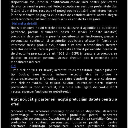
dispozitivul dvs., precum identificatorii cookie unici pentru prelucrarea
datelor cu caracter personal. Puteți accepta sau gestiona preferințele dvs.
făcând clic mai jos, respectiv vă puteți opune utilizării unui interes legitim
în orice moment pe pagina cu politica de confidențialitate. Aceste alegeri
vor fi raportate partenerilor noștri și nu vă vor afecta navigarea.
Mai multe detalii
Noi si partenerii nostri (retelele de socializare si agentiile de publicitate
partenere, precum si furnizorii nostri de servicii de date analitice)
prelucram date pentru a permite website-ului sa functioneze, pentru a
personaliza continutul si anunturile publicitare afisate in functie de
interesele si/sau profilul dvs., pentru a va oferi functionalitati aferente
retelelor de socializare si pentru a analiza traficul pe website. Beneficiati
de drepturile prevazute de art. 15-22 din GDPR in legatura cu prelucrarea
datelor cu caracter personal. Aceste drepturi pot fi exercitate prin
modalitatea indicata
aici
. Prin click pe “ACCEPT TOATE”, acceptati folosirea tuturor Tehnologiilor de
tip Cookie, care implica inclusiv acceptul dvs. cu privire la
stocarea/accesarea informatiilor de catre Vendor-ii cu care colaboram.
Prin click pe “VREAU SA MODIFIC SETARILE INDIVIDUAL” puteti schimba
Tag index
preferintele in mod individual, mai putin cele legate de cookie strict
necesare pentru functionarea website-ului.
Program Antena 1
Atât noi, cât și partenerii noștri prelucrăm datele pentru a
oferi:
Știri de ultimă oră
Stocarea și/sau accesarea informațiilor de pe un dispozitiv. Măsurarea
performanței reclamelor. Utilizarea profilurilor pentru selectarea
Politica de cookies
conținutului personalizat. Dezvoltarea și îmbunătățirea serviciilor. Crearea
profilurilor de conținut personalizat. Utilizarea profilurilor pentru
selectarea publicității personalizate. Crearea profilurilor pentru
Politica de confidențialitate