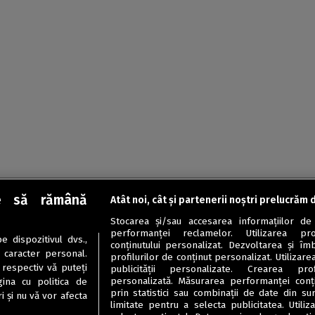
e să rămână
Atât noi, cât și partenerii noștri prelucrăm 
Stocarea și/sau accesarea informațiilor de
performanței reclamelor. Utilizarea pro
 dispozitivul dvs.,
conținutului personalizat. Dezvoltarea și îmb
u caracter personal.
profilurilor de conținut personalizat. Utilizare
 respectiv vă puteți
publicității personalizate. Crearea prof
personalizată. Măsurarea performanței conțin
ina cu politica de
prin statistici sau combinații de date din sur
i și nu vă vor afecta
limitate pentru a selecta publicitatea. Utili