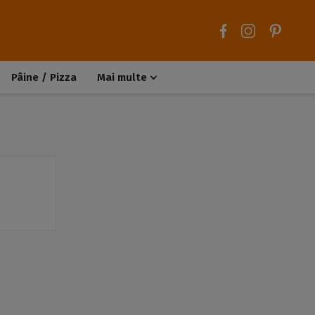
Pâine / Pizza
Mai multe
Aluaturi dulci
Aluaturi sărate
Chiteluțe / Carne tocată
Muffins / Cupcakes
Biscuiți / Fursecuri
Deserturi de post
Înghețată
Tarte sărate
Tarte dulci / Cheesecake
Decorațiuni / Condimente
Rețete de bază
Selecții rețete
Trucuri și sfaturi culinare