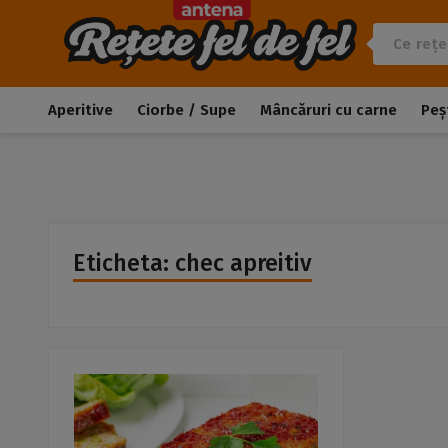
Aperitive
Ciorbe / Supe
Mâncăruri cu carne
Peș
Eticheta: chec apreitiv