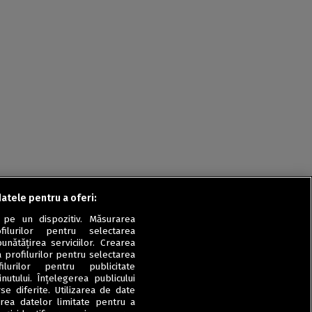
Rețete fel de fel de la
prieteni
Rețete pentru Valentine’s
Day / Dragobete și 1 Martie
Conserve
Băuturi
Rețete de post
Ricette in italiano
datele pentru a oferi:
 pe un dispozitiv. Măsurarea
filurilor pentru selectarea
unătățirea serviciilor. Crearea
a profilurilor pentru selectarea
ilurilor pentru publicitate
utului. Înțelegerea publicului
se diferite. Utilizarea de date
zarea datelor limitate pentru a