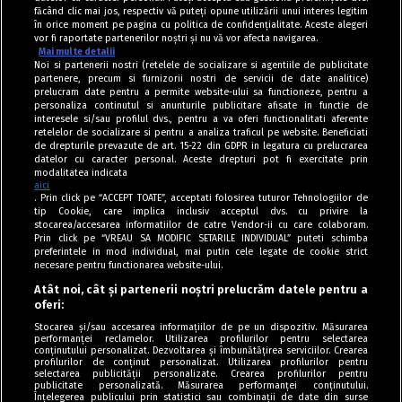
făcând clic mai jos, respectiv vă puteți opune utilizării unui interes legitim
în orice moment pe pagina cu politica de confidențialitate. Aceste alegeri
vor fi raportate partenerilor noștri și nu vă vor afecta navigarea.
Mai multe detalii
Noi si partenerii nostri (retelele de socializare si agentiile de publicitate
partenere, precum si furnizorii nostri de servicii de date analitice)
prelucram date pentru a permite website-ului sa functioneze, pentru a
personaliza continutul si anunturile publicitare afisate in functie de
interesele si/sau profilul dvs., pentru a va oferi functionalitati aferente
retelelor de socializare si pentru a analiza traficul pe website. Beneficiati
de drepturile prevazute de art. 15-22 din GDPR in legatura cu prelucrarea
datelor cu caracter personal. Aceste drepturi pot fi exercitate prin
modalitatea indicata
aici
. Prin click pe “ACCEPT TOATE”, acceptati folosirea tuturor Tehnologiilor de
tip Cookie, care implica inclusiv acceptul dvs. cu privire la
stocarea/accesarea informatiilor de catre Vendor-ii cu care colaboram.
Prin click pe “VREAU SA MODIFIC SETARILE INDIVIDUAL” puteti schimba
Tag index
preferintele in mod individual, mai putin cele legate de cookie strict
necesare pentru functionarea website-ului.
Program Antena 1
Atât noi, cât și partenerii noștri prelucrăm datele pentru a
oferi:
Știri de ultimă oră
Stocarea și/sau accesarea informațiilor de pe un dispozitiv. Măsurarea
performanței reclamelor. Utilizarea profilurilor pentru selectarea
Politica de cookies
conținutului personalizat. Dezvoltarea și îmbunătățirea serviciilor. Crearea
profilurilor de conținut personalizat. Utilizarea profilurilor pentru
selectarea publicității personalizate. Crearea profilurilor pentru
Politica de confidențialitate
publicitate personalizată. Măsurarea performanței conținutului.
Înțelegerea publicului prin statistici sau combinații de date din surse