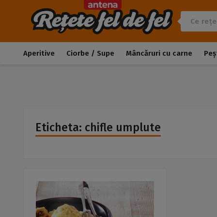
Aperitive
Ciorbe / Supe
Mâncăruri cu carne
Peș
Eticheta: chifle umplute