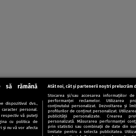
e să rămână
Atât noi, cât și partenerii noștri prelucrăm 
Stocarea și/sau accesarea informațiilor de
performanței reclamelor. Utilizarea pro
 dispozitivul dvs.,
conținutului personalizat. Dezvoltarea și îmb
u caracter personal.
profilurilor de conținut personalizat. Utilizare
 respectiv vă puteți
publicității personalizate. Crearea prof
personalizată. Măsurarea performanței conțin
ina cu politica de
prin statistici sau combinații de date din sur
i și nu vă vor afecta
limitate pentru a selecta publicitatea. Utili