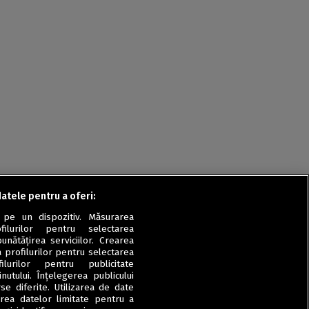
Rețete fel de fel de la
prieteni
Rețete pentru Valentine’s
Day / Dragobete și 1 Martie
Conserve
Băuturi
Rețete de post
Ricette in italiano
datele pentru a oferi:
 pe un dispozitiv. Măsurarea
filurilor pentru selectarea
unătățirea serviciilor. Crearea
a profilurilor pentru selectarea
ilurilor pentru publicitate
utului. Înțelegerea publicului
se diferite. Utilizarea de date
zarea datelor limitate pentru a