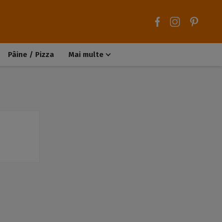
Pâine / Pizza
Mai multe
Aluaturi dulci
Aluaturi sărate
Chiteluțe / Carne tocată
Muffins / Cupcakes
Biscuiți / Fursecuri
Deserturi de post
Înghețată
Tarte sărate
Tarte dulci / Cheesecake
Decorațiuni / Condimente
Rețete de bază
Selecții rețete
Trucuri și sfaturi culinare