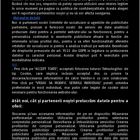
făcând clic mai jos, respectiv vă puteți opune utilizării unui interes legitim
în orice moment pe pagina cu politica de confidențialitate. Aceste alegeri
vor fi raportate partenerilor noștri și nu vă vor afecta navigarea.
Mai multe detalii
Noi si partenerii nostri (retelele de socializare si agentiile de publicitate
partenere, precum si furnizorii nostri de servicii de date analitice)
prelucram date pentru a permite website-ului sa functioneze, pentru a
personaliza continutul si anunturile publicitare afisate in functie de
interesele si/sau profilul dvs., pentru a va oferi functionalitati aferente
retelelor de socializare si pentru a analiza traficul pe website. Beneficiati
de drepturile prevazute de art. 15-22 din GDPR in legatura cu prelucrarea
datelor cu caracter personal. Aceste drepturi pot fi exercitate prin
modalitatea indicata
aici
. Prin click pe “ACCEPT TOATE”, acceptati folosirea tuturor Tehnologiilor de
tip Cookie, care implica inclusiv acceptul dvs. cu privire la
stocarea/accesarea informatiilor de catre Vendor-ii cu care colaboram.
Prin click pe “VREAU SA MODIFIC SETARILE INDIVIDUAL” puteti schimba
Tag index
preferintele in mod individual, mai putin cele legate de cookie strict
necesare pentru functionarea website-ului.
Program Antena 1
Atât noi, cât și partenerii noștri prelucrăm datele pentru a
oferi:
Știri de ultimă oră
Stocarea și/sau accesarea informațiilor de pe un dispozitiv. Măsurarea
performanței reclamelor. Utilizarea profilurilor pentru selectarea
Politica de cookies
conținutului personalizat. Dezvoltarea și îmbunătățirea serviciilor. Crearea
profilurilor de conținut personalizat. Utilizarea profilurilor pentru
selectarea publicității personalizate. Crearea profilurilor pentru
Politica de confidențialitate
publicitate personalizată. Măsurarea performanței conținutului.
Înțelegerea publicului prin statistici sau combinații de date din surse