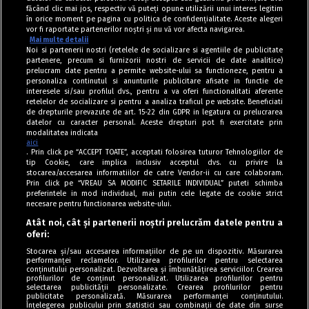
făcând clic mai jos, respectiv vă puteți opune utilizării unui interes legitim
în orice moment pe pagina cu politica de confidențialitate. Aceste alegeri
vor fi raportate partenerilor noștri și nu vă vor afecta navigarea.
Mai multe detalii
Noi si partenerii nostri (retelele de socializare si agentiile de publicitate
partenere, precum si furnizorii nostri de servicii de date analitice)
prelucram date pentru a permite website-ului sa functioneze, pentru a
personaliza continutul si anunturile publicitare afisate in functie de
interesele si/sau profilul dvs., pentru a va oferi functionalitati aferente
retelelor de socializare si pentru a analiza traficul pe website. Beneficiati
de drepturile prevazute de art. 15-22 din GDPR in legatura cu prelucrarea
datelor cu caracter personal. Aceste drepturi pot fi exercitate prin
modalitatea indicata
aici
. Prin click pe “ACCEPT TOATE”, acceptati folosirea tuturor Tehnologiilor de
tip Cookie, care implica inclusiv acceptul dvs. cu privire la
stocarea/accesarea informatiilor de catre Vendor-ii cu care colaboram.
Prin click pe “VREAU SA MODIFIC SETARILE INDIVIDUAL” puteti schimba
Tag index
preferintele in mod individual, mai putin cele legate de cookie strict
necesare pentru functionarea website-ului.
Program Antena 1
Atât noi, cât și partenerii noștri prelucrăm datele pentru a
oferi:
Știri de ultimă oră
Stocarea și/sau accesarea informațiilor de pe un dispozitiv. Măsurarea
performanței reclamelor. Utilizarea profilurilor pentru selectarea
Politica de cookies
conținutului personalizat. Dezvoltarea și îmbunătățirea serviciilor. Crearea
profilurilor de conținut personalizat. Utilizarea profilurilor pentru
selectarea publicității personalizate. Crearea profilurilor pentru
Politica de confidențialitate
publicitate personalizată. Măsurarea performanței conținutului.
Înțelegerea publicului prin statistici sau combinații de date din surse