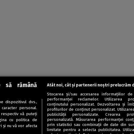
e să rămână
Atât noi, cât și partenerii noștri prelucrăm 
Stocarea și/sau accesarea informațiilor de
performanței reclamelor. Utilizarea pro
 dispozitivul dvs.,
conținutului personalizat. Dezvoltarea și îmb
u caracter personal.
profilurilor de conținut personalizat. Utilizare
 respectiv vă puteți
publicității personalizate. Crearea prof
personalizată. Măsurarea performanței conțin
ina cu politica de
prin statistici sau combinații de date din sur
i și nu vă vor afecta
limitate pentru a selecta publicitatea. Utili