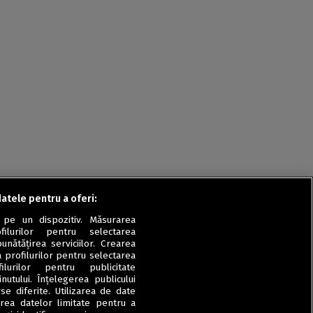
Rețete fel de fel de la
prieteni
Rețete pentru Valentine’s
Day / Dragobete și 1 Martie
Conserve
Băuturi
Rețete de post
Ricette in italiano
datele pentru a oferi:
 pe un dispozitiv. Măsurarea
filurilor pentru selectarea
unătățirea serviciilor. Crearea
a profilurilor pentru selectarea
ilurilor pentru publicitate
utului. Înțelegerea publicului
se diferite. Utilizarea de date
zarea datelor limitate pentru a