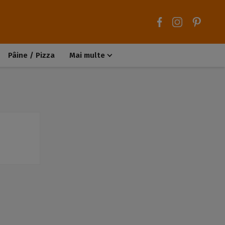
Pâine / Pizza
Mai multe
Aluaturi dulci
Aluaturi sărate
Chiteluțe / Carne tocată
Muffins / Cupcakes
Biscuiți / Fursecuri
Deserturi de post
Înghețată
Tarte sărate
Tarte dulci / Cheesecake
Decorațiuni / Condimente
Rețete de bază
Selecții rețete
Trucuri și sfaturi culinare