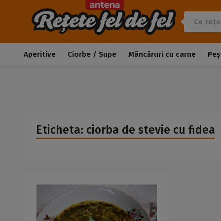
Aperitive
Ciorbe / Supe
Mâncăruri cu carne
Peș
Eticheta: ciorba de stevie cu fidea