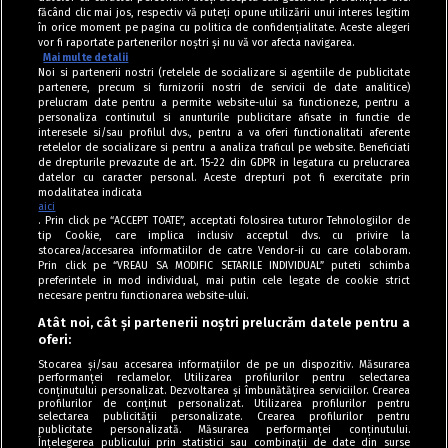
făcând clic mai jos, respectiv vă puteți opune utilizării unui interes legitim
în orice moment pe pagina cu politica de confidențialitate. Aceste alegeri
vor fi raportate partenerilor noștri și nu vă vor afecta navigarea.
Mai multe detalii
Noi si partenerii nostri (retelele de socializare si agentiile de publicitate
partenere, precum si furnizorii nostri de servicii de date analitice)
prelucram date pentru a permite website-ului sa functioneze, pentru a
personaliza continutul si anunturile publicitare afisate in functie de
interesele si/sau profilul dvs., pentru a va oferi functionalitati aferente
retelelor de socializare si pentru a analiza traficul pe website. Beneficiati
de drepturile prevazute de art. 15-22 din GDPR in legatura cu prelucrarea
datelor cu caracter personal. Aceste drepturi pot fi exercitate prin
modalitatea indicata
aici
. Prin click pe “ACCEPT TOATE”, acceptati folosirea tuturor Tehnologiilor de
tip Cookie, care implica inclusiv acceptul dvs. cu privire la
stocarea/accesarea informatiilor de catre Vendor-ii cu care colaboram.
Prin click pe “VREAU SA MODIFIC SETARILE INDIVIDUAL” puteti schimba
Tag index
preferintele in mod individual, mai putin cele legate de cookie strict
necesare pentru functionarea website-ului.
Program Antena 1
Atât noi, cât și partenerii noștri prelucrăm datele pentru a
oferi:
Știri de ultimă oră
Stocarea și/sau accesarea informațiilor de pe un dispozitiv. Măsurarea
performanței reclamelor. Utilizarea profilurilor pentru selectarea
Politica de cookies
conținutului personalizat. Dezvoltarea și îmbunătățirea serviciilor. Crearea
profilurilor de conținut personalizat. Utilizarea profilurilor pentru
selectarea publicității personalizate. Crearea profilurilor pentru
Politica de confidențialitate
publicitate personalizată. Măsurarea performanței conținutului.
Înțelegerea publicului prin statistici sau combinații de date din surse