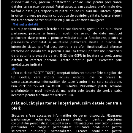
dispozitivul dvs., precum identificatorii cookie unici pentru prelucrarea
datelor cu caracter personal. Puteți accepta sau gestiona preferințele dvs.
făcând clic mai jos, respectiv vă puteți opune utilizării unui interes legitim
în orice moment pe pagina cu politica de confidențialitate. Aceste alegeri
vor fi raportate partenerilor noștri și nu vă vor afecta navigarea.
Mai multe detalii
Noi si partenerii nostri (retelele de socializare si agentiile de publicitate
partenere, precum si furnizorii nostri de servicii de date analitice)
prelucram date pentru a permite website-ului sa functioneze, pentru a
personaliza continutul si anunturile publicitare afisate in functie de
interesele si/sau profilul dvs., pentru a va oferi functionalitati aferente
retelelor de socializare si pentru a analiza traficul pe website. Beneficiati
de drepturile prevazute de art. 15-22 din GDPR in legatura cu prelucrarea
datelor cu caracter personal. Aceste drepturi pot fi exercitate prin
modalitatea indicata
aici
. Prin click pe “ACCEPT TOATE”, acceptati folosirea tuturor Tehnologiilor de
tip Cookie, care implica inclusiv acceptul dvs. cu privire la
stocarea/accesarea informatiilor de catre Vendor-ii cu care colaboram.
Prin click pe “VREAU SA MODIFIC SETARILE INDIVIDUAL” puteti schimba
Tag index
preferintele in mod individual, mai putin cele legate de cookie strict
necesare pentru functionarea website-ului.
Program Antena 1
Atât noi, cât și partenerii noștri prelucrăm datele pentru a
oferi:
Știri de ultimă oră
Stocarea și/sau accesarea informațiilor de pe un dispozitiv. Măsurarea
performanței reclamelor. Utilizarea profilurilor pentru selectarea
Politica de cookies
conținutului personalizat. Dezvoltarea și îmbunătățirea serviciilor. Crearea
profilurilor de conținut personalizat. Utilizarea profilurilor pentru
selectarea publicității personalizate. Crearea profilurilor pentru
Politica de confidențialitate