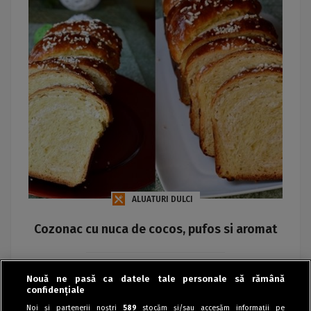
ALUATURI DULCI
Cozonac cu nuca de cocos, pufos si aromat
Iuliana Florentina Avram
Nouă ne pasă ca datele tale personale să rămână
confidențiale
Noi și partenerii noștri
589
stocăm și/sau accesăm informații pe