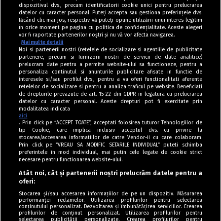
dispozitivul dvs., precum identificatorii cookie unici pentru prelucrarea
datelor cu caracter personal. Puteți accepta sau gestiona preferințele dvs.
făcând clic mai jos, respectiv vă puteți opune utilizării unui interes legitim
în orice moment pe pagina cu politica de confidențialitate. Aceste alegeri
vor fi raportate partenerilor noștri și nu vă vor afecta navigarea.
Mai multe detalii
Noi si partenerii nostri (retelele de socializare si agentiile de publicitate
partenere, precum si furnizorii nostri de servicii de date analitice)
prelucram date pentru a permite website-ului sa functioneze, pentru a
personaliza continutul si anunturile publicitare afisate in functie de
interesele si/sau profilul dvs., pentru a va oferi functionalitati aferente
retelelor de socializare si pentru a analiza traficul pe website. Beneficiati
de drepturile prevazute de art. 15-22 din GDPR in legatura cu prelucrarea
datelor cu caracter personal. Aceste drepturi pot fi exercitate prin
modalitatea indicata
aici
. Prin click pe “ACCEPT TOATE”, acceptati folosirea tuturor Tehnologiilor de
tip Cookie, care implica inclusiv acceptul dvs. cu privire la
stocarea/accesarea informatiilor de catre Vendor-ii cu care colaboram.
Prin click pe “VREAU SA MODIFIC SETARILE INDIVIDUAL” puteti schimba
Tag index
preferintele in mod individual, mai putin cele legate de cookie strict
necesare pentru functionarea website-ului.
Program Antena 1
Atât noi, cât și partenerii noștri prelucrăm datele pentru a
oferi:
Știri de ultimă oră
Stocarea și/sau accesarea informațiilor de pe un dispozitiv. Măsurarea
performanței reclamelor. Utilizarea profilurilor pentru selectarea
Politica de cookies
conținutului personalizat. Dezvoltarea și îmbunătățirea serviciilor. Crearea
profilurilor de conținut personalizat. Utilizarea profilurilor pentru
selectarea publicității personalizate. Crearea profilurilor pentru