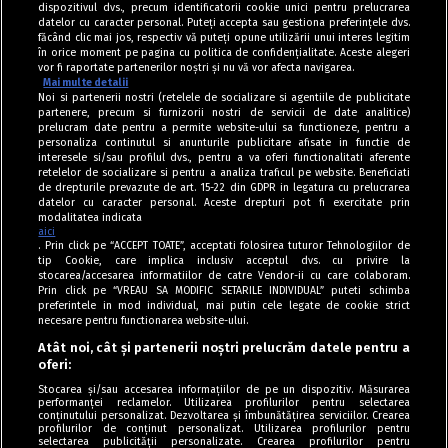
dispozitivul dvs., precum identificatorii cookie unici pentru prelucrarea
datelor cu caracter personal. Puteți accepta sau gestiona preferințele dvs.
făcând clic mai jos, respectiv vă puteți opune utilizării unui interes legitim
în orice moment pe pagina cu politica de confidențialitate. Aceste alegeri
vor fi raportate partenerilor noștri și nu vă vor afecta navigarea.
Mai multe detalii
Noi si partenerii nostri (retelele de socializare si agentiile de publicitate
partenere, precum si furnizorii nostri de servicii de date analitice)
prelucram date pentru a permite website-ului sa functioneze, pentru a
personaliza continutul si anunturile publicitare afisate in functie de
interesele si/sau profilul dvs., pentru a va oferi functionalitati aferente
retelelor de socializare si pentru a analiza traficul pe website. Beneficiati
de drepturile prevazute de art. 15-22 din GDPR in legatura cu prelucrarea
datelor cu caracter personal. Aceste drepturi pot fi exercitate prin
modalitatea indicata
aici
. Prin click pe “ACCEPT TOATE”, acceptati folosirea tuturor Tehnologiilor de
tip Cookie, care implica inclusiv acceptul dvs. cu privire la
stocarea/accesarea informatiilor de catre Vendor-ii cu care colaboram.
Prin click pe “VREAU SA MODIFIC SETARILE INDIVIDUAL” puteti schimba
Tag index
preferintele in mod individual, mai putin cele legate de cookie strict
necesare pentru functionarea website-ului.
Program Antena 1
Atât noi, cât și partenerii noștri prelucrăm datele pentru a
oferi:
Știri de ultimă oră
Stocarea și/sau accesarea informațiilor de pe un dispozitiv. Măsurarea
performanței reclamelor. Utilizarea profilurilor pentru selectarea
Politica de cookies
conținutului personalizat. Dezvoltarea și îmbunătățirea serviciilor. Crearea
profilurilor de conținut personalizat. Utilizarea profilurilor pentru
selectarea publicității personalizate. Crearea profilurilor pentru
Politica de confidențialitate