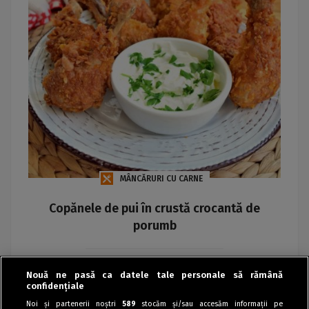
MÂNCĂRURI CU CARNE
Copănele de pui în crustă crocantă de
porumb
Maria
Nouă ne pasă ca datele tale personale să rămână
confidențiale
Noi și partenerii noștri
589
stocăm și/sau accesăm informații pe