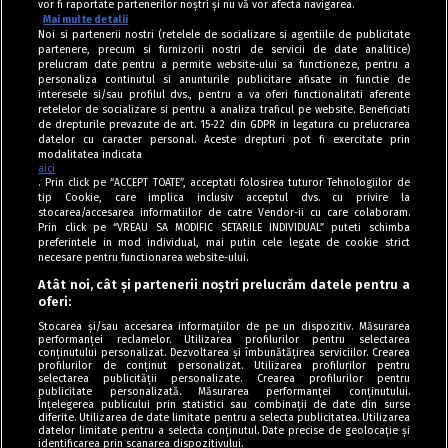
vor fi raportate partenerilor noștri și nu vă vor afecta navigarea.
Mai multe detalii
Noi si partenerii nostri (retelele de socializare si agentiile de publicitate
partenere, precum si furnizorii nostri de servicii de date analitice)
prelucram date pentru a permite website-ului sa functioneze, pentru a
personaliza continutul si anunturile publicitare afisate in functie de
interesele si/sau profilul dvs., pentru a va oferi functionalitati aferente
retelelor de socializare si pentru a analiza traficul pe website. Beneficiati
de drepturile prevazute de art. 15-22 din GDPR in legatura cu prelucrarea
datelor cu caracter personal. Aceste drepturi pot fi exercitate prin
modalitatea indicata
aici
. Prin click pe “ACCEPT TOATE”, acceptati folosirea tuturor Tehnologiilor de
tip Cookie, care implica inclusiv acceptul dvs. cu privire la
stocarea/accesarea informatiilor de catre Vendor-ii cu care colaboram.
Prin click pe “VREAU SA MODIFIC SETARILE INDIVIDUAL” puteti schimba
Tag index
preferintele in mod individual, mai putin cele legate de cookie strict
necesare pentru functionarea website-ului.
Program Antena 1
Atât noi, cât și partenerii noștri prelucrăm datele pentru a
oferi:
Știri de ultimă oră
Stocarea și/sau accesarea informațiilor de pe un dispozitiv. Măsurarea
performanței reclamelor. Utilizarea profilurilor pentru selectarea
Politica de cookies
conținutului personalizat. Dezvoltarea și îmbunătățirea serviciilor. Crearea
profilurilor de conținut personalizat. Utilizarea profilurilor pentru
selectarea publicității personalizate. Crearea profilurilor pentru
Politica de confidențialitate
publicitate personalizată. Măsurarea performanței conținutului.
Înțelegerea publicului prin statistici sau combinații de date din surse
Termeni și condiții
diferite. Utilizarea de date limitate pentru a selecta publicitatea. Utilizarea
datelor limitate pentru a selecta conținutul. Date precise de geolocație și
identificarea prin scanarea dispozitivului.