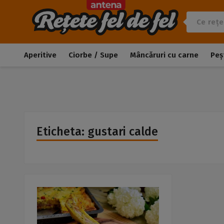
Aperitive
Ciorbe / Supe
Mâncăruri cu carne
Peș
Eticheta: gustari calde