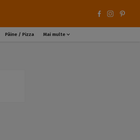
Pâine / Pizza
Mai multe
Aluaturi dulci
Aluaturi sărate
Chiteluțe / Carne tocată
Muffins / Cupcakes
Biscuiți / Fursecuri
Deserturi de post
Înghețată
Tarte sărate
Tarte dulci / Cheesecake
Decorațiuni / Condimente
Rețete de bază
Selecții rețete
Trucuri și sfaturi culinare