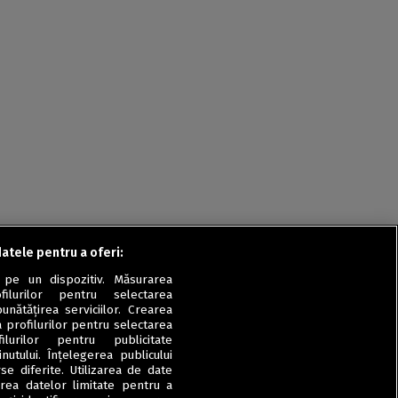
Rețete fel de fel de la
prieteni
Rețete pentru Valentine’s
Day / Dragobete și 1 Martie
Conserve
Băuturi
Rețete de post
Ricette in italiano
datele pentru a oferi:
 pe un dispozitiv. Măsurarea
filurilor pentru selectarea
unătățirea serviciilor. Crearea
a profilurilor pentru selectarea
ilurilor pentru publicitate
utului. Înțelegerea publicului
se diferite. Utilizarea de date
zarea datelor limitate pentru a