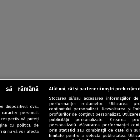
e să rămână
Atât noi, cât și partenerii noștri prelucrăm 
Stocarea și/sau accesarea informațiilor de
performanței reclamelor. Utilizarea pro
 dispozitivul dvs.,
conținutului personalizat. Dezvoltarea și îmb
u caracter personal.
profilurilor de conținut personalizat. Utilizare
 respectiv vă puteți
publicității personalizate. Crearea prof
personalizată. Măsurarea performanței conțin
ina cu politica de
prin statistici sau combinații de date din sur
i și nu vă vor afecta
limitate pentru a selecta publicitatea. Utili