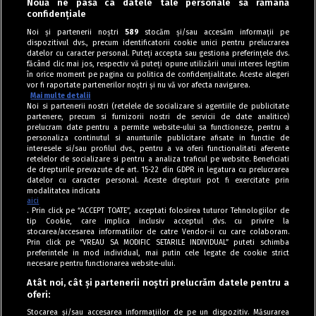
Nouă ne pasă ca datele tale personale să rămână
‹
confidențiale
Noi și partenerii noștri
589
stocăm și/sau accesăm informații pe
dispozitivul dvs., precum identificatorii cookie unici pentru prelucrarea
datelor cu caracter personal. Puteți accepta sau gestiona preferințele dvs.
făcând clic mai jos, respectiv vă puteți opune utilizării unui interes legitim
în orice moment pe pagina cu politica de confidențialitate. Aceste alegeri
vor fi raportate partenerilor noștri și nu vă vor afecta navigarea.
Mai multe detalii
Noi si partenerii nostri (retelele de socializare si agentiile de publicitate
partenere, precum si furnizorii nostri de servicii de date analitice)
prelucram date pentru a permite website-ului sa functioneze, pentru a
personaliza continutul si anunturile publicitare afisate in functie de
interesele si/sau profilul dvs., pentru a va oferi functionalitati aferente
retelelor de socializare si pentru a analiza traficul pe website. Beneficiati
de drepturile prevazute de art. 15-22 din GDPR in legatura cu prelucrarea
datelor cu caracter personal. Aceste drepturi pot fi exercitate prin
modalitatea indicata
aici
. Prin click pe “ACCEPT TOATE”, acceptati folosirea tuturor Tehnologiilor de
tip Cookie, care implica inclusiv acceptul dvs. cu privire la
stocarea/accesarea informatiilor de catre Vendor-ii cu care colaboram.
Prin click pe “VREAU SA MODIFIC SETARILE INDIVIDUAL” puteti schimba
Tag index
preferintele in mod individual, mai putin cele legate de cookie strict
necesare pentru functionarea website-ului.
Program Antena 1
Atât noi, cât și partenerii noștri prelucrăm datele pentru a
oferi:
Știri de ultimă oră
Stocarea și/sau accesarea informațiilor de pe un dispozitiv. Măsurarea