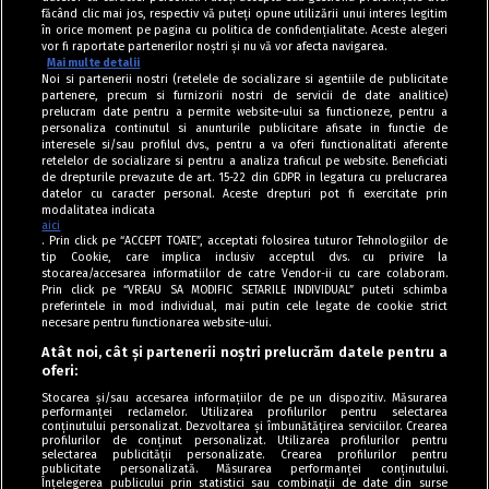
făcând clic mai jos, respectiv vă puteți opune utilizării unui interes legitim
în orice moment pe pagina cu politica de confidențialitate. Aceste alegeri
vor fi raportate partenerilor noștri și nu vă vor afecta navigarea.
Mai multe detalii
Noi si partenerii nostri (retelele de socializare si agentiile de publicitate
partenere, precum si furnizorii nostri de servicii de date analitice)
prelucram date pentru a permite website-ului sa functioneze, pentru a
personaliza continutul si anunturile publicitare afisate in functie de
interesele si/sau profilul dvs., pentru a va oferi functionalitati aferente
retelelor de socializare si pentru a analiza traficul pe website. Beneficiati
de drepturile prevazute de art. 15-22 din GDPR in legatura cu prelucrarea
datelor cu caracter personal. Aceste drepturi pot fi exercitate prin
modalitatea indicata
aici
. Prin click pe “ACCEPT TOATE”, acceptati folosirea tuturor Tehnologiilor de
tip Cookie, care implica inclusiv acceptul dvs. cu privire la
stocarea/accesarea informatiilor de catre Vendor-ii cu care colaboram.
Prin click pe “VREAU SA MODIFIC SETARILE INDIVIDUAL” puteti schimba
Tag index
preferintele in mod individual, mai putin cele legate de cookie strict
necesare pentru functionarea website-ului.
Program Antena 1
Atât noi, cât și partenerii noștri prelucrăm datele pentru a
oferi:
Știri de ultimă oră
Stocarea și/sau accesarea informațiilor de pe un dispozitiv. Măsurarea
performanței reclamelor. Utilizarea profilurilor pentru selectarea
Politica de cookies
conținutului personalizat. Dezvoltarea și îmbunătățirea serviciilor. Crearea
profilurilor de conținut personalizat. Utilizarea profilurilor pentru
selectarea publicității personalizate. Crearea profilurilor pentru
Politica de confidențialitate
publicitate personalizată. Măsurarea performanței conținutului.
Înțelegerea publicului prin statistici sau combinații de date din surse