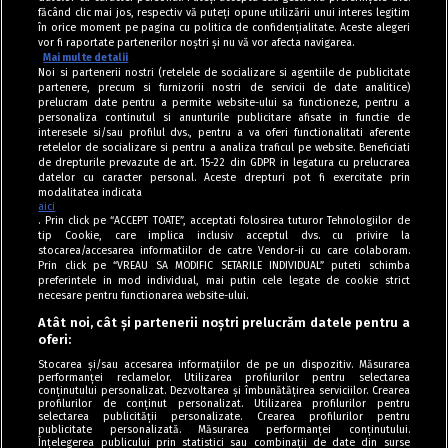
făcând clic mai jos, respectiv vă puteți opune utilizării unui interes legitim
în orice moment pe pagina cu politica de confidențialitate. Aceste alegeri
vor fi raportate partenerilor noștri și nu vă vor afecta navigarea.
Mai multe detalii
Noi si partenerii nostri (retelele de socializare si agentiile de publicitate
partenere, precum si furnizorii nostri de servicii de date analitice)
prelucram date pentru a permite website-ului sa functioneze, pentru a
personaliza continutul si anunturile publicitare afisate in functie de
interesele si/sau profilul dvs., pentru a va oferi functionalitati aferente
retelelor de socializare si pentru a analiza traficul pe website. Beneficiati
de drepturile prevazute de art. 15-22 din GDPR in legatura cu prelucrarea
datelor cu caracter personal. Aceste drepturi pot fi exercitate prin
modalitatea indicata
aici
. Prin click pe “ACCEPT TOATE”, acceptati folosirea tuturor Tehnologiilor de
tip Cookie, care implica inclusiv acceptul dvs. cu privire la
stocarea/accesarea informatiilor de catre Vendor-ii cu care colaboram.
Prin click pe “VREAU SA MODIFIC SETARILE INDIVIDUAL” puteti schimba
Tag index
preferintele in mod individual, mai putin cele legate de cookie strict
necesare pentru functionarea website-ului.
Program Antena 1
Atât noi, cât și partenerii noștri prelucrăm datele pentru a
oferi:
Știri de ultimă oră
Stocarea și/sau accesarea informațiilor de pe un dispozitiv. Măsurarea
performanței reclamelor. Utilizarea profilurilor pentru selectarea
Politica de cookies
conținutului personalizat. Dezvoltarea și îmbunătățirea serviciilor. Crearea
profilurilor de conținut personalizat. Utilizarea profilurilor pentru
selectarea publicității personalizate. Crearea profilurilor pentru
Politica de confidențialitate
publicitate personalizată. Măsurarea performanței conținutului.
Înțelegerea publicului prin statistici sau combinații de date din surse