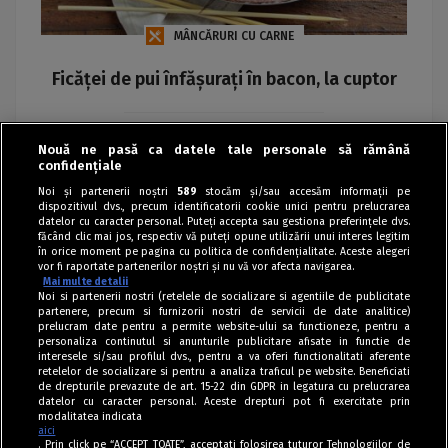
MÂNCĂRURI CU CARNE
Ficăței de pui înfășurați în bacon, la cuptor
Maria
Nouă ne pasă ca datele tale personale să rămână
confidențiale
Noi și partenerii noștri
589
stocăm și/sau accesăm informații pe
dispozitivul dvs., precum identificatorii cookie unici pentru prelucrarea
datelor cu caracter personal. Puteți accepta sau gestiona preferințele dvs.
făcând clic mai jos, respectiv vă puteți opune utilizării unui interes legitim
în orice moment pe pagina cu politica de confidențialitate. Aceste alegeri
vor fi raportate partenerilor noștri și nu vă vor afecta navigarea.
Mai multe detalii
Noi si partenerii nostri (retelele de socializare si agentiile de publicitate
partenere, precum si furnizorii nostri de servicii de date analitice)
prelucram date pentru a permite website-ului sa functioneze, pentru a
personaliza continutul si anunturile publicitare afisate in functie de
interesele si/sau profilul dvs., pentru a va oferi functionalitati aferente
retelelor de socializare si pentru a analiza traficul pe website. Beneficiati
de drepturile prevazute de art. 15-22 din GDPR in legatura cu prelucrarea
datelor cu caracter personal. Aceste drepturi pot fi exercitate prin
modalitatea indicata
aici
. Prin click pe “ACCEPT TOATE”, acceptati folosirea tuturor Tehnologiilor de