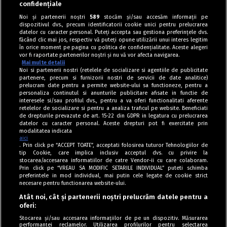
confidențiale
Noi și partenerii noștri
589
stocăm și/sau accesăm informații pe
dispozitivul dvs., precum identificatorii cookie unici pentru prelucrarea
datelor cu caracter personal. Puteți accepta sau gestiona preferințele dvs.
făcând clic mai jos, respectiv vă puteți opune utilizării unui interes legitim
în orice moment pe pagina cu politica de confidențialitate. Aceste alegeri
vor fi raportate partenerilor noștri și nu vă vor afecta navigarea.
Mai multe detalii
Noi si partenerii nostri (retelele de socializare si agentiile de publicitate
partenere, precum si furnizorii nostri de servicii de date analitice)
prelucram date pentru a permite website-ului sa functioneze, pentru a
personaliza continutul si anunturile publicitare afisate in functie de
interesele si/sau profilul dvs., pentru a va oferi functionalitati aferente
retelelor de socializare si pentru a analiza traficul pe website. Beneficiati
de drepturile prevazute de art. 15-22 din GDPR in legatura cu prelucrarea
datelor cu caracter personal. Aceste drepturi pot fi exercitate prin
modalitatea indicata
aici
. Prin click pe “ACCEPT TOATE”, acceptati folosirea tuturor Tehnologiilor de
tip Cookie, care implica inclusiv acceptul dvs. cu privire la
stocarea/accesarea informatiilor de catre Vendor-ii cu care colaboram.
Prin click pe “VREAU SA MODIFIC SETARILE INDIVIDUAL” puteti schimba
Tag index
preferintele in mod individual, mai putin cele legate de cookie strict
necesare pentru functionarea website-ului.
Program Antena 1
Atât noi, cât și partenerii noștri prelucrăm datele pentru a
oferi:
Știri de ultimă oră
Stocarea și/sau accesarea informațiilor de pe un dispozitiv. Măsurarea
performanței reclamelor. Utilizarea profilurilor pentru selectarea