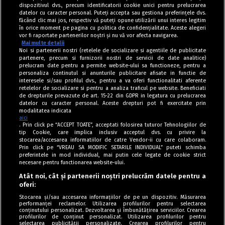
dispozitivul dvs., precum identificatorii cookie unici pentru prelucrarea
datelor cu caracter personal. Puteți accepta sau gestiona preferințele dvs.
făcând clic mai jos, respectiv vă puteți opune utilizării unui interes legitim
în orice moment pe pagina cu politica de confidențialitate. Aceste alegeri
vor fi raportate partenerilor noștri și nu vă vor afecta navigarea.
Mai multe detalii
Noi si partenerii nostri (retelele de socializare si agentiile de publicitate
partenere, precum si furnizorii nostri de servicii de date analitice)
prelucram date pentru a permite website-ului sa functioneze, pentru a
personaliza continutul si anunturile publicitare afisate in functie de
interesele si/sau profilul dvs., pentru a va oferi functionalitati aferente
retelelor de socializare si pentru a analiza traficul pe website. Beneficiati
de drepturile prevazute de art. 15-22 din GDPR in legatura cu prelucrarea
datelor cu caracter personal. Aceste drepturi pot fi exercitate prin
modalitatea indicata
aici
. Prin click pe “ACCEPT TOATE”, acceptati folosirea tuturor Tehnologiilor de
tip Cookie, care implica inclusiv acceptul dvs. cu privire la
stocarea/accesarea informatiilor de catre Vendor-ii cu care colaboram.
Prin click pe “VREAU SA MODIFIC SETARILE INDIVIDUAL” puteti schimba
Tag index
preferintele in mod individual, mai putin cele legate de cookie strict
necesare pentru functionarea website-ului.
Program Antena 1
Atât noi, cât și partenerii noștri prelucrăm datele pentru a
oferi:
Știri de ultimă oră
Stocarea și/sau accesarea informațiilor de pe un dispozitiv. Măsurarea
performanței reclamelor. Utilizarea profilurilor pentru selectarea
Politica de cookies
conținutului personalizat. Dezvoltarea și îmbunătățirea serviciilor. Crearea
profilurilor de conținut personalizat. Utilizarea profilurilor pentru
selectarea publicității personalizate. Crearea profilurilor pentru