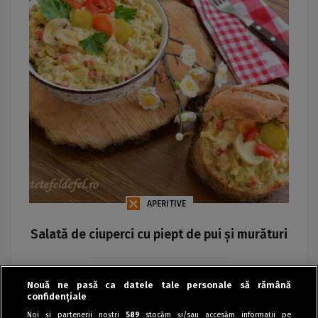
APERITIVE
Salată de ciuperci cu piept de pui și murături
Maria
Nouă ne pasă ca datele tale personale să rămână
confidențiale
Noi și partenerii noștri
589
stocăm și/sau accesăm informații pe