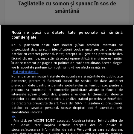
Tagliatelle cu somon și spanac în sos de
smântână
Maria
Nouă ne pasă ca datele tale personale să rămână
confidențiale
Noi și partenerii noștri
589
stocăm și/sau accesăm informații pe
dispozitivul dvs., precum identificatorii cookie unici pentru prelucrarea
datelor cu caracter personal. Puteți accepta sau gestiona preferințele dvs.
făcând clic mai jos, respectiv vă puteți opune utilizării unui interes legitim
în orice moment pe pagina cu politica de confidențialitate. Aceste alegeri
vor fi raportate partenerilor noștri și nu vă vor afecta navigarea.
Mai multe detalii
Noi si partenerii nostri (retelele de socializare si agentiile de publicitate
partenere, precum si furnizorii nostri de servicii de date analitice)
prelucram date pentru a permite website-ului sa functioneze, pentru a
personaliza continutul si anunturile publicitare afisate in functie de
interesele si/sau profilul dvs., pentru a va oferi functionalitati aferente
retelelor de socializare si pentru a analiza traficul pe website. Beneficiati
de drepturile prevazute de art. 15-22 din GDPR in legatura cu prelucrarea
datelor cu caracter personal. Aceste drepturi pot fi exercitate prin
modalitatea indicata
aici
. Prin click pe “ACCEPT TOATE”, acceptati folosirea tuturor Tehnologiilor de
tip Cookie, care implica inclusiv acceptul dvs. cu privire la
stocarea/accesarea informatiilor de catre Vendor-ii cu care colaboram.