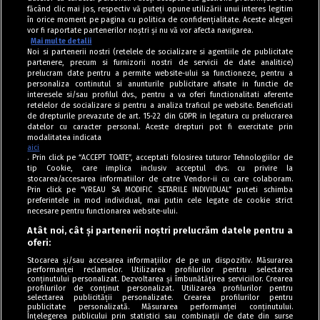
făcând clic mai jos, respectiv vă puteți opune utilizării unui interes legitim
în orice moment pe pagina cu politica de confidențialitate. Aceste alegeri
vor fi raportate partenerilor noștri și nu vă vor afecta navigarea.
Mai multe detalii
Noi si partenerii nostri (retelele de socializare si agentiile de publicitate
partenere, precum si furnizorii nostri de servicii de date analitice)
prelucram date pentru a permite website-ului sa functioneze, pentru a
personaliza continutul si anunturile publicitare afisate in functie de
interesele si/sau profilul dvs., pentru a va oferi functionalitati aferente
retelelor de socializare si pentru a analiza traficul pe website. Beneficiati
de drepturile prevazute de art. 15-22 din GDPR in legatura cu prelucrarea
datelor cu caracter personal. Aceste drepturi pot fi exercitate prin
modalitatea indicata
aici
. Prin click pe “ACCEPT TOATE”, acceptati folosirea tuturor Tehnologiilor de
tip Cookie, care implica inclusiv acceptul dvs. cu privire la
stocarea/accesarea informatiilor de catre Vendor-ii cu care colaboram.
Prin click pe “VREAU SA MODIFIC SETARILE INDIVIDUAL” puteti schimba
Tag index
preferintele in mod individual, mai putin cele legate de cookie strict
necesare pentru functionarea website-ului.
Program Antena 1
Atât noi, cât și partenerii noștri prelucrăm datele pentru a
oferi:
Știri de ultimă oră
Stocarea și/sau accesarea informațiilor de pe un dispozitiv. Măsurarea
performanței reclamelor. Utilizarea profilurilor pentru selectarea
Politica de cookies
conținutului personalizat. Dezvoltarea și îmbunătățirea serviciilor. Crearea
profilurilor de conținut personalizat. Utilizarea profilurilor pentru
selectarea publicității personalizate. Crearea profilurilor pentru
Politica de confidențialitate
publicitate personalizată. Măsurarea performanței conținutului.
Înțelegerea publicului prin statistici sau combinații de date din surse