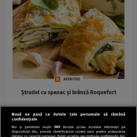
APERITIVE
Ștrudel cu spanac și brânză Roquefort
Maria
Nouă ne pasă ca datele tale personale să rămână
confidențiale
Noi și partenerii noștri
589
stocăm și/sau accesăm informații pe
dispozitivul dvs., precum identificatorii cookie unici pentru prelucrarea
datelor cu caracter personal. Puteți accepta sau gestiona preferințele dvs.