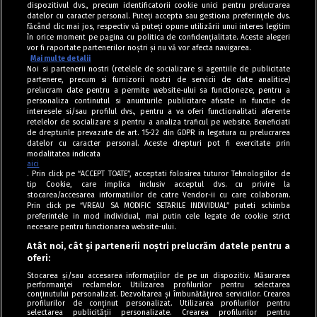
dispozitivul dvs., precum identificatorii cookie unici pentru prelucrarea
datelor cu caracter personal. Puteți accepta sau gestiona preferințele dvs.
făcând clic mai jos, respectiv vă puteți opune utilizării unui interes legitim
în orice moment pe pagina cu politica de confidențialitate. Aceste alegeri
vor fi raportate partenerilor noștri și nu vă vor afecta navigarea.
Mai multe detalii
Noi si partenerii nostri (retelele de socializare si agentiile de publicitate
partenere, precum si furnizorii nostri de servicii de date analitice)
prelucram date pentru a permite website-ului sa functioneze, pentru a
personaliza continutul si anunturile publicitare afisate in functie de
interesele si/sau profilul dvs., pentru a va oferi functionalitati aferente
retelelor de socializare si pentru a analiza traficul pe website. Beneficiati
de drepturile prevazute de art. 15-22 din GDPR in legatura cu prelucrarea
datelor cu caracter personal. Aceste drepturi pot fi exercitate prin
modalitatea indicata
aici
. Prin click pe “ACCEPT TOATE”, acceptati folosirea tuturor Tehnologiilor de
tip Cookie, care implica inclusiv acceptul dvs. cu privire la
stocarea/accesarea informatiilor de catre Vendor-ii cu care colaboram.
Prin click pe “VREAU SA MODIFIC SETARILE INDIVIDUAL” puteti schimba
Tag index
preferintele in mod individual, mai putin cele legate de cookie strict
necesare pentru functionarea website-ului.
Program Antena 1
Atât noi, cât și partenerii noștri prelucrăm datele pentru a
oferi:
Știri de ultimă oră
Stocarea și/sau accesarea informațiilor de pe un dispozitiv. Măsurarea
performanței reclamelor. Utilizarea profilurilor pentru selectarea
Politica de cookies
conținutului personalizat. Dezvoltarea și îmbunătățirea serviciilor. Crearea
profilurilor de conținut personalizat. Utilizarea profilurilor pentru
selectarea publicității personalizate. Crearea profilurilor pentru
Politica de confidențialitate