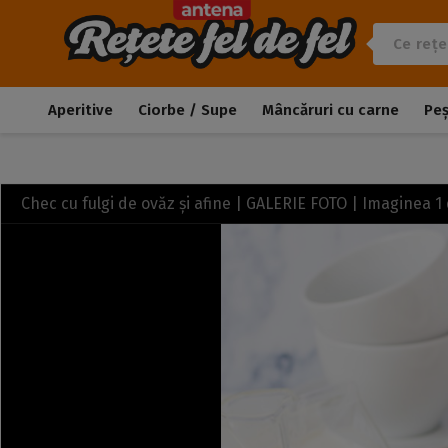
Aperitive
Ciorbe / Supe
Mâncăruri cu carne
Pe
Chec cu fulgi de ovăz și afine | GALERIE FOTO | Imaginea
1