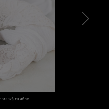
Rețete fel de fel de la
prieteni
Rețete pentru Valentine’s
Day / Dragobete și 1 Martie
Conserve
Băuturi
Rețete de post
Ricette in italiano
corează cu afine