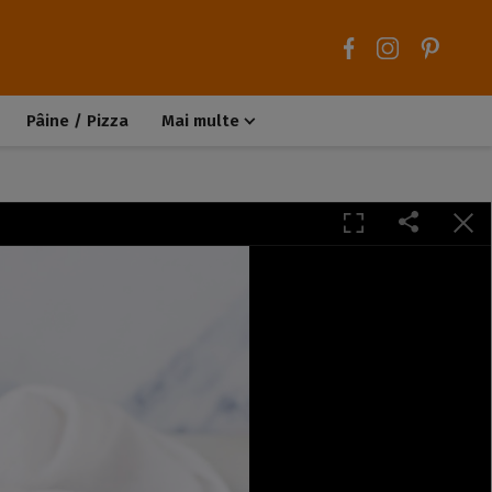
Pâine / Pizza
Mai multe
Aluaturi dulci
Aluaturi sărate
Chiteluțe / Carne tocată
Muffins / Cupcakes
Biscuiți / Fursecuri
Deserturi de post
Înghețată
Tarte sărate
Tarte dulci / Cheesecake
Decorațiuni / Condimente
Rețete de bază
Selecții rețete
Trucuri și sfaturi culinare