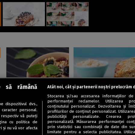
e să rămână
Atât noi, cât și partenerii noștri prelucrăm 
Aperitive
Deserturi de post
Stocarea și/sau accesarea informațiilor de
Fulgi de ovăz cu fructe de
Chec cu ovăz și cocos, de
performanței reclamelor. Utilizarea pro
 dispozitivul dvs.,
pădure la cuptor
post
conținutului personalizat. Dezvoltarea și îmb
u caracter personal.
profilurilor de conținut personalizat. Utilizare
 respectiv vă puteți
publicității personalizate. Crearea prof
personalizată. Măsurarea performanței conțin
ina cu politica de
prin statistici sau combinații de date din sur
i și nu vă vor afecta
limitate pentru a selecta publicitatea. Utili