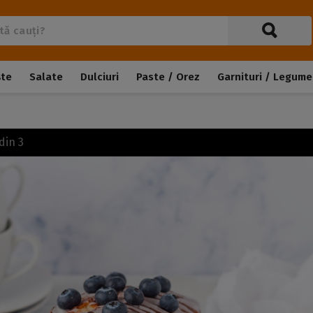
ște
Salate
Dulciuri
Paste / Orez
Garnituri / Legume
din
3