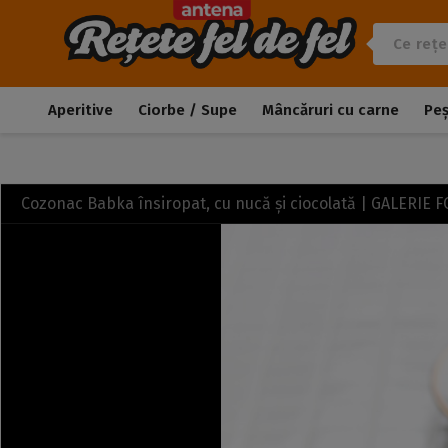
Aperitive
Ciorbe / Supe
Mâncăruri cu carne
Pe
Cozonac Babka însiropat, cu nucă și ciocolată | GALERIE 