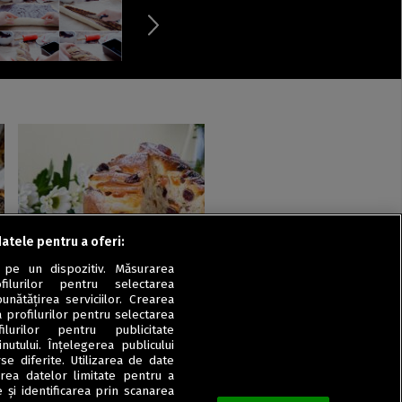
datele pentru a oferi:
Aluaturi dulci
 pe un dispozitiv. Măsurarea
Cozonac Cruffin cu multe
filurilor pentru selectarea
stafide
unătățirea serviciilor. Crearea
a profilurilor pentru selectarea
ilurilor pentru publicitate
utului. Înțelegerea publicului
se diferite. Utilizarea de date
zarea datelor limitate pentru a
 și identificarea prin scanarea