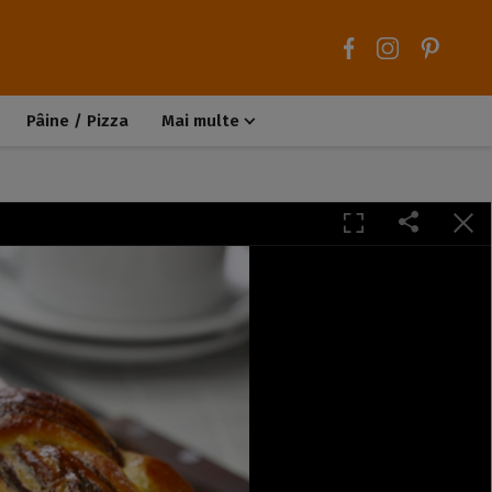
Pâine / Pizza
Mai multe
Aluaturi dulci
Aluaturi sărate
Chiteluțe / Carne tocată
Muffins / Cupcakes
Biscuiți / Fursecuri
Deserturi de post
Înghețată
Tarte sărate
Tarte dulci / Cheesecake
Decorațiuni / Condimente
Rețete de bază
Selecții rețete
Trucuri și sfaturi culinare