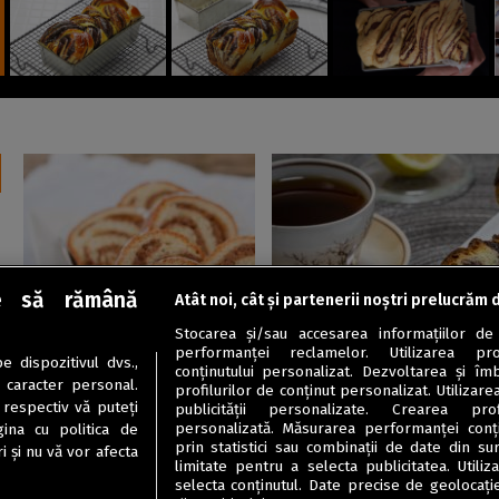
e să rămână
Atât noi, cât și partenerii noștri prelucrăm 
Aluaturi dulci
Dulciuri
Stocarea și/sau accesarea informațiilor de
Cozonac Potica sau Povitica
Cozonac Babka cu mac și
performanței reclamelor. Utilizarea pro
 dispozitivul dvs.,
nuci
conținutului personalizat. Dezvoltarea și îmb
u caracter personal.
profilurilor de conținut personalizat. Utilizare
 respectiv vă puteți
publicității personalizate. Crearea prof
personalizată. Măsurarea performanței conțin
ina cu politica de
prin statistici sau combinații de date din sur
i și nu vă vor afecta
limitate pentru a selecta publicitatea. Utili
selecta conținutul. Date precise de geolocație