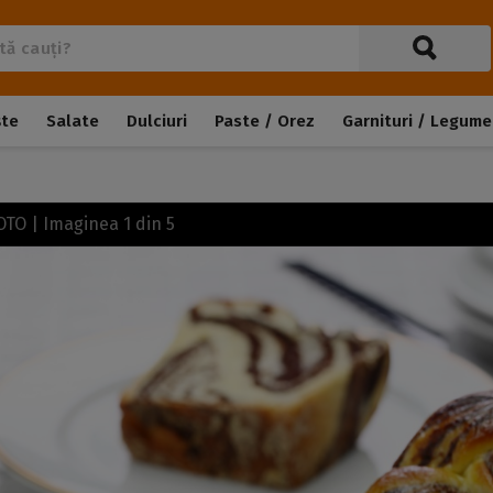
ște
Salate
Dulciuri
Paste / Orez
Garnituri / Legume
FOTO | Imaginea
1
din
5