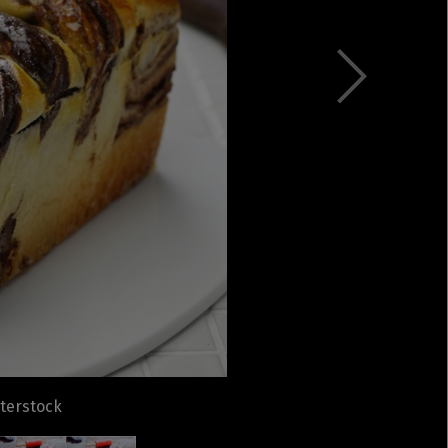
Rețete fel de fel de la
prieteni
Rețete pentru Valentine’s
Day / Dragobete și 1 Martie
Conserve
Băuturi
Rețete de post
Ricette in italiano
tterstock