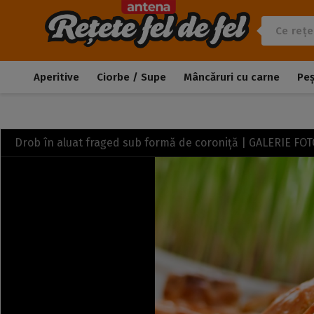
Aperitive
Ciorbe / Supe
Mâncăruri cu carne
Pe
Drob în aluat fraged sub formă de coroniță | GALERIE FO