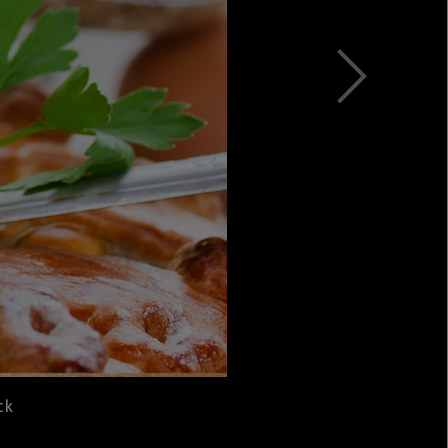
Rețete fel de fel de la
prieteni
Rețete pentru Valentine’s
Day / Dragobete și 1 Martie
Conserve
Băuturi
Rețete de post
Ricette in italiano
ck