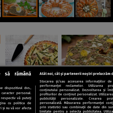
Tarte sărate
Aperitive
e să rămână
Atât noi, cât și partenerii noștri prelucrăm 
Tartă cu sparanghel și
Drob de pui mozaic, pentru
Stocarea și/sau accesarea informațiilor de
ciuperci, cremoasă și
masa de Paște
performanței reclamelor. Utilizarea pro
 dispozitivul dvs.,
aspectuoasă
conținutului personalizat. Dezvoltarea și îmb
u caracter personal.
profilurilor de conținut personalizat. Utilizare
 respectiv vă puteți
publicității personalizate. Crearea prof
personalizată. Măsurarea performanței conțin
ina cu politica de
prin statistici sau combinații de date din sur
i și nu vă vor afecta
limitate pentru a selecta publicitatea. Utili