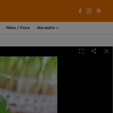
Pâine / Pizza
Mai multe
Aluaturi dulci
Aluaturi sărate
Chiteluțe / Carne tocată
Muffins / Cupcakes
Biscuiți / Fursecuri
Deserturi de post
Înghețată
Tarte sărate
Tarte dulci / Cheesecake
Decorațiuni / Condimente
Rețete de bază
Selecții rețete
Trucuri și sfaturi culinare