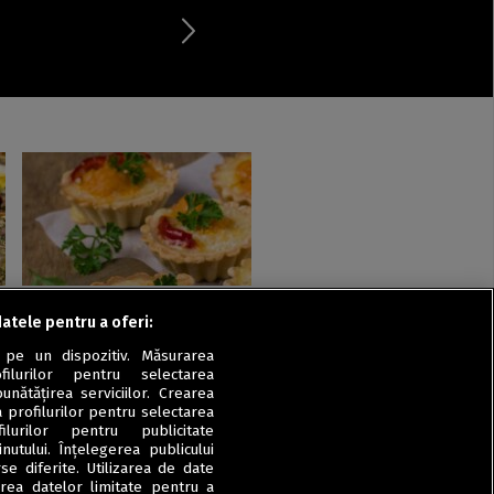
Tarte sărate
datele pentru a oferi:
Mini tarte cu brânză și ardei
 pe un dispozitiv. Măsurarea
copt
filurilor pentru selectarea
unătățirea serviciilor. Crearea
a profilurilor pentru selectarea
ilurilor pentru publicitate
utului. Înțelegerea publicului
se diferite. Utilizarea de date
zarea datelor limitate pentru a