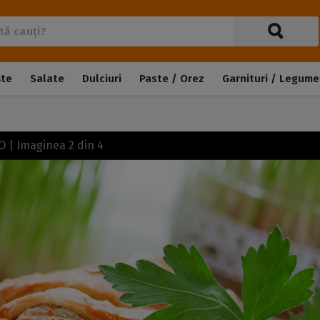
ște
Salate
Dulciuri
Paste / Orez
Garnituri / Legume
TO | Imaginea
2
din
4