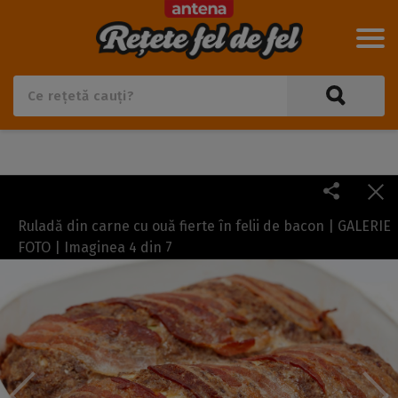
Ruladă din carne cu ouă fierte în felii de bacon | GALERIE
FOTO | Imaginea
4
din
7