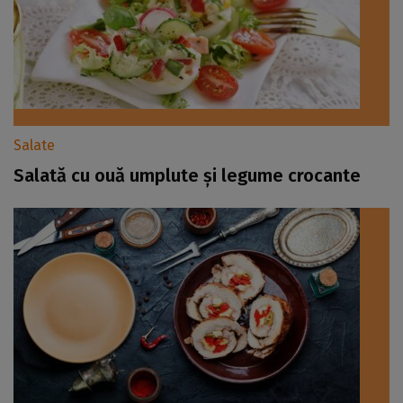
Salate
Salată cu ouă umplute și legume crocante