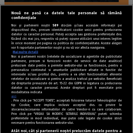
Nouă ne pasă ca datele tale personale să rămână
Mâncăruri cu carne
confidențiale
Ruladă de porc cu gogoșari murați, măsline
Noi și partenerii noștri
589
stocăm și/sau accesăm informații pe
dispozitivul dvs., precum identificatorii cookie unici pentru prelucrarea
verzi și cașcaval
datelor cu caracter personal. Puteți accepta sau gestiona preferințele dvs.
făcând clic mai jos, respectiv vă puteți opune utilizării unui interes legitim
în orice moment pe pagina cu politica de confidențialitate. Aceste alegeri
vor fi raportate partenerilor noștri și nu vă vor afecta navigarea.
Mai multe detalii
Noi si partenerii nostri (retelele de socializare si agentiile de publicitate
partenere, precum si furnizorii nostri de servicii de date analitice)
prelucram date pentru a permite website-ului sa functioneze, pentru a
personaliza continutul si anunturile publicitare afisate in functie de
interesele si/sau profilul dvs., pentru a va oferi functionalitati aferente
retelelor de socializare si pentru a analiza traficul pe website. Beneficiati
de drepturile prevazute de art. 15-22 din GDPR in legatura cu prelucrarea
datelor cu caracter personal. Aceste drepturi pot fi exercitate prin
modalitatea indicata
aici
. Prin click pe “ACCEPT TOATE”, acceptati folosirea tuturor Tehnologiilor de
tip Cookie, care implica inclusiv acceptul dvs. cu privire la
stocarea/accesarea informatiilor de catre Vendor-ii cu care colaboram.
Prin click pe “VREAU SA MODIFIC SETARILE INDIVIDUAL” puteti schimba
Tag index
preferintele in mod individual, mai putin cele legate de cookie strict
necesare pentru functionarea website-ului.
Program Antena 1
Atât noi, cât și partenerii noștri prelucrăm datele pentru a