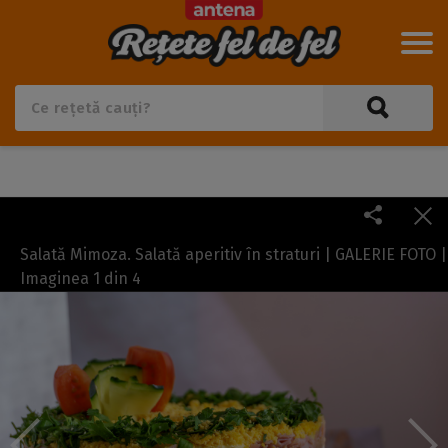
Salată Mimoza. Salată aperitiv în straturi | GALERIE FOTO |
Imaginea
1
din
4