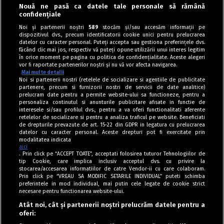
Nouă ne pasă ca datele tale personale să rămână
Salate
confidențiale
Salată de cartofi cu ouă fierte și ceapă roșie
Noi și partenerii noștri
589
stocăm și/sau accesăm informații pe
dispozitivul dvs., precum identificatorii cookie unici pentru prelucrarea
murată
datelor cu caracter personal. Puteți accepta sau gestiona preferințele dvs.
făcând clic mai jos, respectiv vă puteți opune utilizării unui interes legitim
în orice moment pe pagina cu politica de confidențialitate. Aceste alegeri
vor fi raportate partenerilor noștri și nu vă vor afecta navigarea.
Mai multe detalii
Noi si partenerii nostri (retelele de socializare si agentiile de publicitate
partenere, precum si furnizorii nostri de servicii de date analitice)
prelucram date pentru a permite website-ului sa functioneze, pentru a
personaliza continutul si anunturile publicitare afisate in functie de
interesele si/sau profilul dvs., pentru a va oferi functionalitati aferente
retelelor de socializare si pentru a analiza traficul pe website. Beneficiati
de drepturile prevazute de art. 15-22 din GDPR in legatura cu prelucrarea
datelor cu caracter personal. Aceste drepturi pot fi exercitate prin
modalitatea indicata
aici
. Prin click pe “ACCEPT TOATE”, acceptati folosirea tuturor Tehnologiilor de
tip Cookie, care implica inclusiv acceptul dvs. cu privire la
stocarea/accesarea informatiilor de catre Vendor-ii cu care colaboram.
Prin click pe “VREAU SA MODIFIC SETARILE INDIVIDUAL” puteti schimba
Tag index
preferintele in mod individual, mai putin cele legate de cookie strict
necesare pentru functionarea website-ului.
Program Antena 1
Atât noi, cât și partenerii noștri prelucrăm datele pentru a
oferi:
Știri de ultimă oră