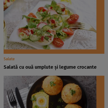
Salate
Salată cu ouă umplute și legume crocante