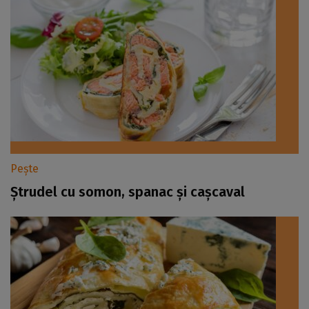
Pește
Ștrudel cu somon, spanac și cașcaval