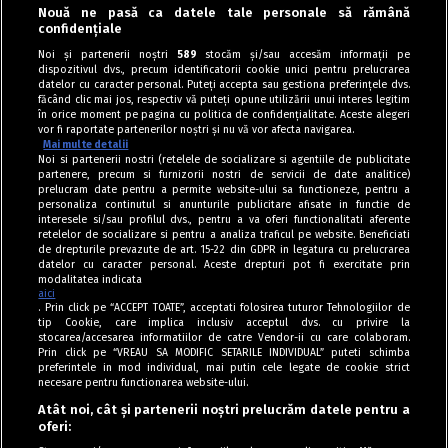
Nouă ne pasă ca datele tale personale să rămână
Aperitive
confidențiale
Ștrudel cu șuncă și ciuperci, pentru gustări
Noi și partenerii noștri
589
stocăm și/sau accesăm informații pe
dispozitivul dvs., precum identificatorii cookie unici pentru prelucrarea
delicioase
datelor cu caracter personal. Puteți accepta sau gestiona preferințele dvs.
făcând clic mai jos, respectiv vă puteți opune utilizării unui interes legitim
în orice moment pe pagina cu politica de confidențialitate. Aceste alegeri
vor fi raportate partenerilor noștri și nu vă vor afecta navigarea.
Mai multe detalii
Noi si partenerii nostri (retelele de socializare si agentiile de publicitate
partenere, precum si furnizorii nostri de servicii de date analitice)
prelucram date pentru a permite website-ului sa functioneze, pentru a
personaliza continutul si anunturile publicitare afisate in functie de
interesele si/sau profilul dvs., pentru a va oferi functionalitati aferente
retelelor de socializare si pentru a analiza traficul pe website. Beneficiati
de drepturile prevazute de art. 15-22 din GDPR in legatura cu prelucrarea
datelor cu caracter personal. Aceste drepturi pot fi exercitate prin
modalitatea indicata
aici
. Prin click pe “ACCEPT TOATE”, acceptati folosirea tuturor Tehnologiilor de
tip Cookie, care implica inclusiv acceptul dvs. cu privire la
stocarea/accesarea informatiilor de catre Vendor-ii cu care colaboram.
Prin click pe “VREAU SA MODIFIC SETARILE INDIVIDUAL” puteti schimba
Tag index
preferintele in mod individual, mai putin cele legate de cookie strict
necesare pentru functionarea website-ului.
Program Antena 1
Atât noi, cât și partenerii noștri prelucrăm datele pentru a
oferi:
Știri de ultimă oră