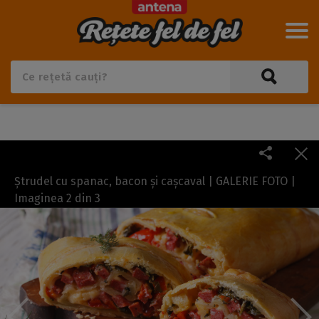
Ștrudel cu spanac, bacon și cașcaval | GALERIE FOTO |
Imaginea
2
din
3