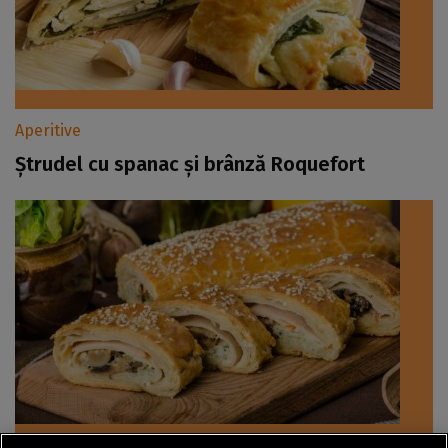
Aperitive
Ștrudel cu spanac și brânză Roquefort